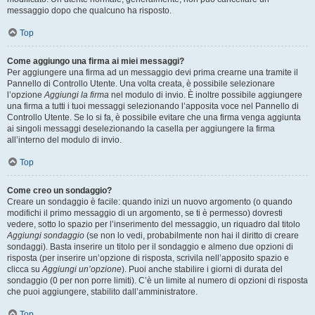
messaggio dopo che qualcuno ha risposto.
Top
Come aggiungo una firma ai miei messaggi?
Per aggiungere una firma ad un messaggio devi prima crearne una tramite il
Pannello di Controllo Utente. Una volta creata, è possibile selezionare
l’opzione
Aggiungi la firma
nel modulo di invio. È inoltre possibile aggiungere
una firma a tutti i tuoi messaggi selezionando l’apposita voce nel Pannello di
Controllo Utente. Se lo si fa, è possibile evitare che una firma venga aggiunta
ai singoli messaggi deselezionando la casella per aggiungere la firma
all’interno del modulo di invio.
Top
Come creo un sondaggio?
Creare un sondaggio è facile: quando inizi un nuovo argomento (o quando
modifichi il primo messaggio di un argomento, se ti è permesso) dovresti
vedere, sotto lo spazio per l’inserimento del messaggio, un riquadro dal titolo
Aggiungi sondaggio
(se non lo vedi, probabilmente non hai il diritto di creare
sondaggi). Basta inserire un titolo per il sondaggio e almeno due opzioni di
risposta (per inserire un’opzione di risposta, scrivila nell’apposito spazio e
clicca su
Aggiungi un’opzione
). Puoi anche stabilire i giorni di durata del
sondaggio (0 per non porre limiti). C’è un limite al numero di opzioni di risposta
che puoi aggiungere, stabilito dall’amministratore.
Top