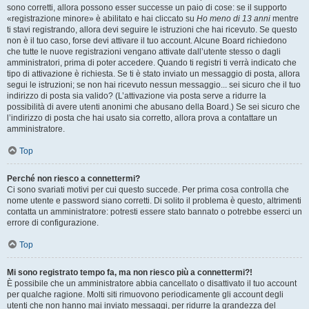
sono corretti, allora possono esser successe un paio di cose: se il supporto
«registrazione minore» è abilitato e hai cliccato su
Ho meno di 13 anni
mentre
ti stavi registrando, allora devi seguire le istruzioni che hai ricevuto. Se questo
non è il tuo caso, forse devi attivare il tuo account. Alcune Board richiedono
che tutte le nuove registrazioni vengano attivate dall’utente stesso o dagli
amministratori, prima di poter accedere. Quando ti registri ti verrà indicato che
tipo di attivazione è richiesta. Se ti è stato inviato un messaggio di posta, allora
segui le istruzioni; se non hai ricevuto nessun messaggio... sei sicuro che il tuo
indirizzo di posta sia valido? (L’attivazione via posta serve a ridurre la
possibilità di avere utenti anonimi che abusano della Board.) Se sei sicuro che
l’indirizzo di posta che hai usato sia corretto, allora prova a contattare un
amministratore.
Top
Perché non riesco a connettermi?
Ci sono svariati motivi per cui questo succede. Per prima cosa controlla che
nome utente e password siano corretti. Di solito il problema è questo, altrimenti
contatta un amministratore: potresti essere stato bannato o potrebbe esserci un
errore di configurazione.
Top
Mi sono registrato tempo fa, ma non riesco più a connettermi?!
È possibile che un amministratore abbia cancellato o disattivato il tuo account
per qualche ragione. Molti siti rimuovono periodicamente gli account degli
utenti che non hanno mai inviato messaggi, per ridurre la grandezza del