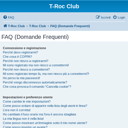
T-Roc Club
FAQ
Iscriviti
Login
T-Roc Club
T-Roc Club
FAQ (Domande Frequenti)
FAQ (Domande Frequenti)
Connessione e registrazione
Perché devo registrarmi?
Che cosa è COPPA?
Perché non riesco a registrarmi?
Mi sono registrato ma non riesco a connettermi!
Perché non riesco a connettermi?
Mi sono registrato tempo fa, ma non riesco più a connettermi?!
Ho perso la mia password!
Perché vengo disconnesso automaticamente?
Che cosa provoca il comando “Cancella cookie”?
Impostazioni e preferenze utente
Come cambio le mie impostazioni?
Come posso evitare di apparire nella lista degli utenti in linea?
L’ora non è corretta!
Ho cambiato il fuso orario ma l’ora è ancora sbagliata
La mia lingua non è nella lista!
Come posso mostrare un’immagine sotto il mio nome utente?
Come posso inserire un avatar?