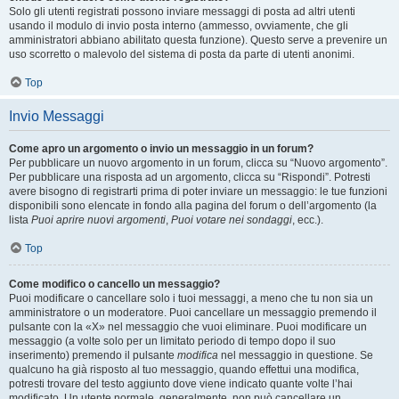
Solo gli utenti registrati possono inviare messaggi di posta ad altri utenti
usando il modulo di invio posta interno (ammesso, ovviamente, che gli
amministratori abbiano abilitato questa funzione). Questo serve a prevenire un
uso scorretto o malevolo del sistema di posta da parte di utenti anonimi.
Top
Invio Messaggi
Come apro un argomento o invio un messaggio in un forum?
Per pubblicare un nuovo argomento in un forum, clicca su “Nuovo argomento”.
Per pubblicare una risposta ad un argomento, clicca su “Rispondi”. Potresti
avere bisogno di registrarti prima di poter inviare un messaggio: le tue funzioni
disponibili sono elencate in fondo alla pagina del forum o dell’argomento (la
lista
Puoi aprire nuovi argomenti
,
Puoi votare nei sondaggi
, ecc.).
Top
Come modifico o cancello un messaggio?
Puoi modificare o cancellare solo i tuoi messaggi, a meno che tu non sia un
amministratore o un moderatore. Puoi cancellare un messaggio premendo il
pulsante con la «X» nel messaggio che vuoi eliminare. Puoi modificare un
messaggio (a volte solo per un limitato periodo di tempo dopo il suo
inserimento) premendo il pulsante
modifica
nel messaggio in questione. Se
qualcuno ha già risposto al tuo messaggio, quando effettui una modifica,
potresti trovare del testo aggiunto dove viene indicato quante volte l’hai
modificato. Un utente normale, generalmente, non può cancellare un