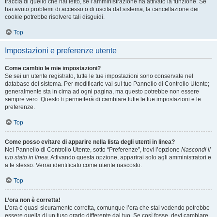
traccia di quello che hai letto, se l’amministrazione ha attivato la funzione. Se
hai avuto problemi di accesso o di uscita dal sistema, la cancellazione dei
cookie potrebbe risolvere tali disguidi.
Top
Impostazioni e preferenze utente
Come cambio le mie impostazioni?
Se sei un utente registrato, tutte le tue impostazioni sono conservate nel
database del sistema. Per modificarle vai sul tuo Pannello di Controllo Utente;
generalmente sta in cima ad ogni pagina, ma questo potrebbe non essere
sempre vero. Questo ti permetterà di cambiare tutte le tue impostazioni e le
preferenze.
Top
Come posso evitare di apparire nella lista degli utenti in linea?
Nel Pannello di Controllo Utente, sotto “Preferenze”, trovi l’opzione
Nascondi il
tuo stato in linea
. Attivando questa opzione, apparirai solo agli amministratori e
a te stesso. Verrai identificato come utente nascosto.
Top
L’ora non è corretta!
L’ora è quasi sicuramente corretta, comunque l’ora che stai vedendo potrebbe
essere quella di un fuso orario differente dal tuo. Se così fosse, devi cambiare