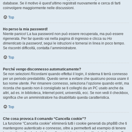
database. Se il motivo è quest’ultimo registrati nuovamente e cerca di farti
coinvolgere maggiormente nelle discussioni.
Top
Ho perso la mia password!
Niente panico! La tua password non può essere recuperata, ma può essere
rigenerata. Per far questo vai nella pagina di ingresso e clicca su
Ho
dimenticato la password
, segui le istruzioni e tornerai in linea in poco tempo.
Se riscontri difficoltà, contatta l’amministratore.
Top
Perché vengo disconnesso automaticamente?
Se non selezioni
Ricordami
quando effettui il login, il sistema ti terrà connesso
per un periodo prestabilito. Questo serve a evitare che qualcuno possa usare il
tuo nome utente. Per rimanere connesso, seleziona l’opzione quando entri, ma
ricorda che questo non è consigliato se ti colleghi da un PC usato anche da
altri, ad es. in biblioteca, Internet point, università, ecc. Se non vedi il checkbox,
significa che un amministratore ha disabilitato questa caratteristica.
Top
Che cosa provoca il comando “Cancella cookie”?
La funzione “Cancella cookie” eliminerà tutti i cookie generati da phpBB che ti
mantengono autenticato e connesso, oltre a permetterti ad esempio di tenere