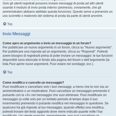
Solo gli utenti registrati possono inviare messaggi di posta ad altri utenti
usando il modulo di invio posta interno (ammesso, ovviamente, che gli
amministratori abbiano abilitato questa funzione). Questo serve a prevenire un
uso scorretto o malevolo del sistema di posta da parte di utenti anonimi.
Top
Invio Messaggi
Come apro un argomento o invio un messaggio in un forum?
Per pubblicare un nuovo argomento in un forum, clicca su “Nuovo argomento”.
Per pubblicare una risposta ad un argomento, clicca su “Rispondi”. Potresti
avere bisogno di registrarti prima di poter inviare un messaggio: le tue funzioni
disponibili sono elencate in fondo alla pagina del forum o dell’argomento (la
lista
Puoi aprire nuovi argomenti
,
Puoi votare nei sondaggi
, ecc.).
Top
Come modifico o cancello un messaggio?
Puoi modificare o cancellare solo i tuoi messaggi, a meno che tu non sia un
amministratore o un moderatore. Puoi cancellare un messaggio premendo il
pulsante con la «X» nel messaggio che vuoi eliminare. Puoi modificare un
messaggio (a volte solo per un limitato periodo di tempo dopo il suo
inserimento) premendo il pulsante
modifica
nel messaggio in questione. Se
qualcuno ha già risposto al tuo messaggio, quando effettui una modifica,
potresti trovare del testo aggiunto dove viene indicato quante volte l’hai
modificato. Un utente normale, generalmente, non può cancellare un