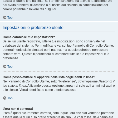
traccia di quello che hai letto, se l’amministrazione ha attivato la funzione. Se
hai avuto problemi di accesso o di uscita dal sistema, la cancellazione dei
cookie potrebbe risolvere tali disguidi.
Top
Impostazioni e preferenze utente
Come cambio le mie impostazioni?
Se sei un utente registrato, tutte le tue impostazioni sono conservate nel
database del sistema. Per modificarle vai sul tuo Pannello di Controllo Utente;
generalmente sta in cima ad ogni pagina, ma questo potrebbe non essere
sempre vero. Questo ti permetterà di cambiare tutte le tue impostazioni e le
preferenze.
Top
Come posso evitare di apparire nella lista degli utenti in linea?
Nel Pannello di Controllo Utente, sotto “Preferenze”, trovi l’opzione
Nascondi il
tuo stato in linea
. Attivando questa opzione, apparirai solo agli amministratori e
a te stesso. Verrai identificato come utente nascosto.
Top
L’ora non è corretta!
L’ora è quasi sicuramente corretta, comunque l’ora che stai vedendo potrebbe
essere quella di un fuso orario differente dal tuo. Se così fosse, devi cambiare