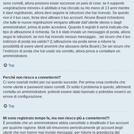
sono corretti, allora possono esser successe un paio di cose: se il supporto
«registrazione minore» è abilitato e hai cliccato su
Ho meno di 13 anni
mentre
ti stavi registrando, allora devi seguire le istruzioni che hai ricevuto. Se questo
non è il tuo caso, forse devi attivare il tuo account. Alcune Board richiedono
che tutte le nuove registrazioni vengano attivate dall’utente stesso o dagli
amministratori, prima di poter accedere. Quando ti registri ti verrà indicato che
tipo di attivazione è richiesta. Se ti è stato inviato un messaggio di posta, allora
segui le istruzioni; se non hai ricevuto nessun messaggio... sei sicuro che il tuo
indirizzo di posta sia valido? (L’attivazione via posta serve a ridurre la
possibilità di avere utenti anonimi che abusano della Board.) Se sei sicuro che
l’indirizzo di posta che hai usato sia corretto, allora prova a contattare un
amministratore.
Top
Perché non riesco a connettermi?
Ci sono svariati motivi per cui questo succede. Per prima cosa controlla che
nome utente e password siano corretti. Di solito il problema è questo, altrimenti
contatta un amministratore: potresti essere stato bannato o potrebbe esserci un
errore di configurazione.
Top
Mi sono registrato tempo fa, ma non riesco più a connettermi?!
È possibile che un amministratore abbia cancellato o disattivato il tuo account
per qualche ragione. Molti siti rimuovono periodicamente gli account degli
utenti che non hanno mai inviato messaggi, per ridurre la grandezza del