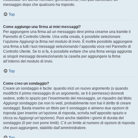
messaggio dopo che qualcuno ha risposto.
Top
Come aggiungo una firma ai miei messaggi?
Per aggiungere una firma ad un messaggio devi prima crearne una tramite il
Pannello di Controllo Utente. Una volta creata, è possibile selezionare
l’opzione
Aggiungi la firma
nel modulo di invio. È inoltre possibile aggiungere
una firma a tutti i tuoi messaggi selezionando l’apposita voce nel Pannello di
Controllo Utente. Se lo si fa, è possibile evitare che una firma venga aggiunta
ai singoli messaggi deselezionando la casella per aggiungere la firma
all’interno del modulo di invio.
Top
Come creo un sondaggio?
Creare un sondaggio è facile: quando inizi un nuovo argomento (o quando
modifichi il primo messaggio di un argomento, se ti è permesso) dovresti
vedere, sotto lo spazio per l’inserimento del messaggio, un riquadro dal titolo
Aggiungi sondaggio
(se non lo vedi, probabilmente non hai il diritto di creare
sondaggi). Basta inserire un titolo per il sondaggio e almeno due opzioni di
risposta (per inserire un’opzione di risposta, scrivila nell’apposito spazio e
clicca su
Aggiungi un’opzione
). Puoi anche stabilire i giorni di durata del
sondaggio (0 per non porre limiti). C’è un limite al numero di opzioni di risposta
che puoi aggiungere, stabilito dall’amministratore.
Top