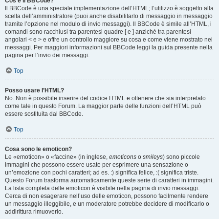
Cos’è il BBCode?
Il BBCode è una speciale implementazione dell’HTML; l’utilizzo è soggetto alla
scelta dell’amministratore (puoi anche disabilitarlo di messaggio in messaggio
tramite l’opzione nel modulo di invio messaggi). Il BBCode è simile all’HTML, i
comandi sono racchiusi tra parentesi quadre [ e ] anziché tra parentesi
angolari < e > e offre un controllo maggiore su cosa e come viene mostrato nei
messaggi. Per maggiori informazioni sul BBCode leggi la guida presente nella
pagina per l’invio dei messaggi.
Top
Posso usare l’HTML?
No. Non è possibile inserire del codice HTML e ottenere che sia interpretato
come tale in questo Forum. La maggior parte delle funzioni dell’HTML può
essere sostituita dal BBCode.
Top
Cosa sono le emoticon?
Le «emoticon» o «faccine» (in inglese,
emoticons
o
smileys
) sono piccole
immagini che possono essere usate per esprimere una sensazione o
un’emozione con pochi caratteri; ad es. :) significa felice, :( significa triste.
Questo Forum trasforma automaticamente queste serie di caratteri in immagini.
La lista completa delle emoticon è visibile nella pagina di invio messaggi.
Cerca di non esagerare nell’uso delle emoticon, possono facilmente rendere
un messaggio illeggibile, e un moderatore potrebbe decidere di modificarlo o
addirittura rimuoverlo.