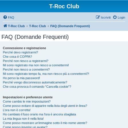
T-Roc Club
FAQ
Iscriviti
Login
T-Roc Club
T-Roc Club
FAQ (Domande Frequenti)
FAQ (Domande Frequenti)
Connessione e registrazione
Perché devo registrarmi?
Che cosa è COPPA?
Perché non riesco a registrarmi?
Mi sono registrato ma non riesco a connettermi!
Perché non riesco a connettermi?
Mi sono registrato tempo fa, ma non riesco più a connettermi?!
Ho perso la mia password!
Perché vengo disconnesso automaticamente?
Che cosa provoca il comando “Cancella cookie”?
Impostazioni e preferenze utente
Come cambio le mie impostazioni?
Come posso evitare di apparire nella lista degli utenti in linea?
L’ora non è corretta!
Ho cambiato il fuso orario ma l’ora è ancora sbagliata
La mia lingua non è nella lista!
Come posso mostrare un’immagine sotto il mio nome utente?
Come posso inserire un avatar?