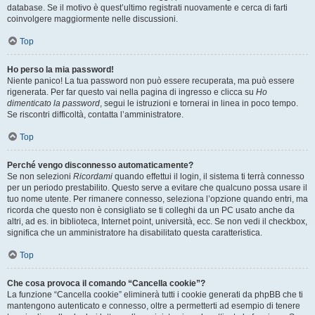
database. Se il motivo è quest’ultimo registrati nuovamente e cerca di farti
coinvolgere maggiormente nelle discussioni.
Top
Ho perso la mia password!
Niente panico! La tua password non può essere recuperata, ma può essere
rigenerata. Per far questo vai nella pagina di ingresso e clicca su
Ho
dimenticato la password
, segui le istruzioni e tornerai in linea in poco tempo.
Se riscontri difficoltà, contatta l’amministratore.
Top
Perché vengo disconnesso automaticamente?
Se non selezioni
Ricordami
quando effettui il login, il sistema ti terrà connesso
per un periodo prestabilito. Questo serve a evitare che qualcuno possa usare il
tuo nome utente. Per rimanere connesso, seleziona l’opzione quando entri, ma
ricorda che questo non è consigliato se ti colleghi da un PC usato anche da
altri, ad es. in biblioteca, Internet point, università, ecc. Se non vedi il checkbox,
significa che un amministratore ha disabilitato questa caratteristica.
Top
Che cosa provoca il comando “Cancella cookie”?
La funzione “Cancella cookie” eliminerà tutti i cookie generati da phpBB che ti
mantengono autenticato e connesso, oltre a permetterti ad esempio di tenere