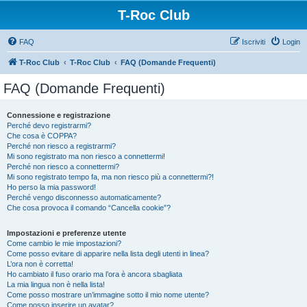
T-Roc Club
FAQ
Iscriviti
Login
T-Roc Club
T-Roc Club
FAQ (Domande Frequenti)
FAQ (Domande Frequenti)
Connessione e registrazione
Perché devo registrarmi?
Che cosa è COPPA?
Perché non riesco a registrarmi?
Mi sono registrato ma non riesco a connettermi!
Perché non riesco a connettermi?
Mi sono registrato tempo fa, ma non riesco più a connettermi?!
Ho perso la mia password!
Perché vengo disconnesso automaticamente?
Che cosa provoca il comando “Cancella cookie”?
Impostazioni e preferenze utente
Come cambio le mie impostazioni?
Come posso evitare di apparire nella lista degli utenti in linea?
L’ora non è corretta!
Ho cambiato il fuso orario ma l’ora è ancora sbagliata
La mia lingua non è nella lista!
Come posso mostrare un’immagine sotto il mio nome utente?
Come posso inserire un avatar?