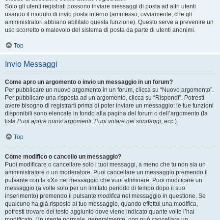
Solo gli utenti registrati possono inviare messaggi di posta ad altri utenti
usando il modulo di invio posta interno (ammesso, ovviamente, che gli
amministratori abbiano abilitato questa funzione). Questo serve a prevenire un
uso scorretto o malevolo del sistema di posta da parte di utenti anonimi.
Top
Invio Messaggi
Come apro un argomento o invio un messaggio in un forum?
Per pubblicare un nuovo argomento in un forum, clicca su “Nuovo argomento”.
Per pubblicare una risposta ad un argomento, clicca su “Rispondi”. Potresti
avere bisogno di registrarti prima di poter inviare un messaggio: le tue funzioni
disponibili sono elencate in fondo alla pagina del forum o dell’argomento (la
lista
Puoi aprire nuovi argomenti
,
Puoi votare nei sondaggi
, ecc.).
Top
Come modifico o cancello un messaggio?
Puoi modificare o cancellare solo i tuoi messaggi, a meno che tu non sia un
amministratore o un moderatore. Puoi cancellare un messaggio premendo il
pulsante con la «X» nel messaggio che vuoi eliminare. Puoi modificare un
messaggio (a volte solo per un limitato periodo di tempo dopo il suo
inserimento) premendo il pulsante
modifica
nel messaggio in questione. Se
qualcuno ha già risposto al tuo messaggio, quando effettui una modifica,
potresti trovare del testo aggiunto dove viene indicato quante volte l’hai
modificato. Un utente normale, generalmente, non può cancellare un