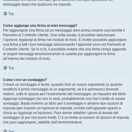
messaggio dopo che qualcuno ha risposto.
Top
Come aggiungo una firma ai miei messaggi?
Per aggiungere una firma ad un messaggio devi prima crearne una tramite il
Pannello di Controllo Utente. Una volta creata, è possibile selezionare
l’opzione
Aggiungi la firma
nel modulo di invio. È inoltre possibile aggiungere
una firma a tutti i tuoi messaggi selezionando l’apposita voce nel Pannello di
Controllo Utente. Se lo si fa, è possibile evitare che una firma venga aggiunta
ai singoli messaggi deselezionando la casella per aggiungere la firma
all’interno del modulo di invio.
Top
Come creo un sondaggio?
Creare un sondaggio è facile: quando inizi un nuovo argomento (o quando
modifichi il primo messaggio di un argomento, se ti è permesso) dovresti
vedere, sotto lo spazio per l’inserimento del messaggio, un riquadro dal titolo
Aggiungi sondaggio
(se non lo vedi, probabilmente non hai il diritto di creare
sondaggi). Basta inserire un titolo per il sondaggio e almeno due opzioni di
risposta (per inserire un’opzione di risposta, scrivila nell’apposito spazio e
clicca su
Aggiungi un’opzione
). Puoi anche stabilire i giorni di durata del
sondaggio (0 per non porre limiti). C’è un limite al numero di opzioni di risposta
che puoi aggiungere, stabilito dall’amministratore.
Top