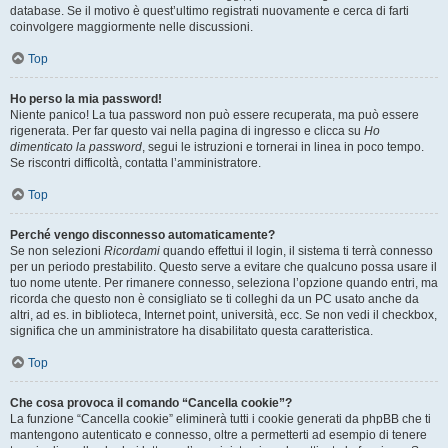
database. Se il motivo è quest’ultimo registrati nuovamente e cerca di farti
coinvolgere maggiormente nelle discussioni.
Top
Ho perso la mia password!
Niente panico! La tua password non può essere recuperata, ma può essere
rigenerata. Per far questo vai nella pagina di ingresso e clicca su
Ho
dimenticato la password
, segui le istruzioni e tornerai in linea in poco tempo.
Se riscontri difficoltà, contatta l’amministratore.
Top
Perché vengo disconnesso automaticamente?
Se non selezioni
Ricordami
quando effettui il login, il sistema ti terrà connesso
per un periodo prestabilito. Questo serve a evitare che qualcuno possa usare il
tuo nome utente. Per rimanere connesso, seleziona l’opzione quando entri, ma
ricorda che questo non è consigliato se ti colleghi da un PC usato anche da
altri, ad es. in biblioteca, Internet point, università, ecc. Se non vedi il checkbox,
significa che un amministratore ha disabilitato questa caratteristica.
Top
Che cosa provoca il comando “Cancella cookie”?
La funzione “Cancella cookie” eliminerà tutti i cookie generati da phpBB che ti
mantengono autenticato e connesso, oltre a permetterti ad esempio di tenere