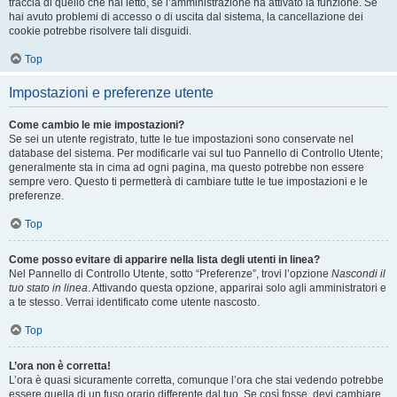
traccia di quello che hai letto, se l’amministrazione ha attivato la funzione. Se
hai avuto problemi di accesso o di uscita dal sistema, la cancellazione dei
cookie potrebbe risolvere tali disguidi.
Top
Impostazioni e preferenze utente
Come cambio le mie impostazioni?
Se sei un utente registrato, tutte le tue impostazioni sono conservate nel
database del sistema. Per modificarle vai sul tuo Pannello di Controllo Utente;
generalmente sta in cima ad ogni pagina, ma questo potrebbe non essere
sempre vero. Questo ti permetterà di cambiare tutte le tue impostazioni e le
preferenze.
Top
Come posso evitare di apparire nella lista degli utenti in linea?
Nel Pannello di Controllo Utente, sotto “Preferenze”, trovi l’opzione
Nascondi il
tuo stato in linea
. Attivando questa opzione, apparirai solo agli amministratori e
a te stesso. Verrai identificato come utente nascosto.
Top
L’ora non è corretta!
L’ora è quasi sicuramente corretta, comunque l’ora che stai vedendo potrebbe
essere quella di un fuso orario differente dal tuo. Se così fosse, devi cambiare