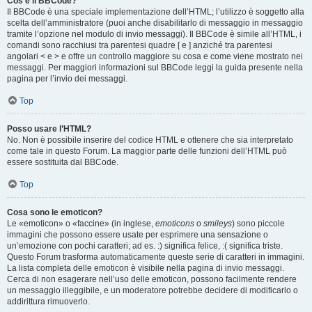
Cos’è il BBCode?
Il BBCode è una speciale implementazione dell’HTML; l’utilizzo è soggetto alla
scelta dell’amministratore (puoi anche disabilitarlo di messaggio in messaggio
tramite l’opzione nel modulo di invio messaggi). Il BBCode è simile all’HTML, i
comandi sono racchiusi tra parentesi quadre [ e ] anziché tra parentesi
angolari < e > e offre un controllo maggiore su cosa e come viene mostrato nei
messaggi. Per maggiori informazioni sul BBCode leggi la guida presente nella
pagina per l’invio dei messaggi.
Top
Posso usare l’HTML?
No. Non è possibile inserire del codice HTML e ottenere che sia interpretato
come tale in questo Forum. La maggior parte delle funzioni dell’HTML può
essere sostituita dal BBCode.
Top
Cosa sono le emoticon?
Le «emoticon» o «faccine» (in inglese,
emoticons
o
smileys
) sono piccole
immagini che possono essere usate per esprimere una sensazione o
un’emozione con pochi caratteri; ad es. :) significa felice, :( significa triste.
Questo Forum trasforma automaticamente queste serie di caratteri in immagini.
La lista completa delle emoticon è visibile nella pagina di invio messaggi.
Cerca di non esagerare nell’uso delle emoticon, possono facilmente rendere
un messaggio illeggibile, e un moderatore potrebbe decidere di modificarlo o
addirittura rimuoverlo.