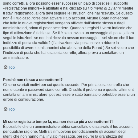
sono corretti, allora possono esser successe un paio di cose: se il supporto
«registrazione minore» è abilitato e hai cliccato su
Ho meno di 13 anni
mentre
ti stavi registrando, allora devi seguire le istruzioni che hai ricevuto. Se questo
non è il tuo caso, forse devi attivare il tuo account. Alcune Board richiedono
che tutte le nuove registrazioni vengano attivate dall’utente stesso o dagli
amministratori, prima di poter accedere. Quando ti registri ti verrà indicato che
tipo di attivazione è richiesta. Se ti è stato inviato un messaggio di posta, allora
segui le istruzioni; se non hai ricevuto nessun messaggio... sei sicuro che il tuo
indirizzo di posta sia valido? (L’attivazione via posta serve a ridurre la
possibilità di avere utenti anonimi che abusano della Board.) Se sei sicuro che
l’indirizzo di posta che hai usato sia corretto, allora prova a contattare un
amministratore.
Top
Perché non riesco a connettermi?
Ci sono svariati motivi per cui questo succede. Per prima cosa controlla che
nome utente e password siano corretti. Di solito il problema è questo, altrimenti
contatta un amministratore: potresti essere stato bannato o potrebbe esserci un
errore di configurazione.
Top
Mi sono registrato tempo fa, ma non riesco più a connettermi?!
È possibile che un amministratore abbia cancellato o disattivato il tuo account
per qualche ragione. Molti siti rimuovono periodicamente gli account degli
utenti che non hanno mai inviato messaggi, per ridurre la grandezza del