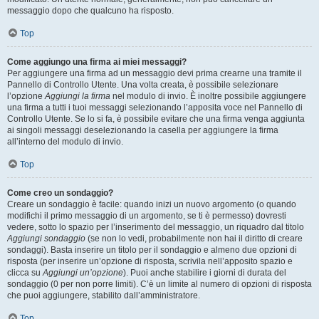
messaggio dopo che qualcuno ha risposto.
Top
Come aggiungo una firma ai miei messaggi?
Per aggiungere una firma ad un messaggio devi prima crearne una tramite il
Pannello di Controllo Utente. Una volta creata, è possibile selezionare
l’opzione
Aggiungi la firma
nel modulo di invio. È inoltre possibile aggiungere
una firma a tutti i tuoi messaggi selezionando l’apposita voce nel Pannello di
Controllo Utente. Se lo si fa, è possibile evitare che una firma venga aggiunta
ai singoli messaggi deselezionando la casella per aggiungere la firma
all’interno del modulo di invio.
Top
Come creo un sondaggio?
Creare un sondaggio è facile: quando inizi un nuovo argomento (o quando
modifichi il primo messaggio di un argomento, se ti è permesso) dovresti
vedere, sotto lo spazio per l’inserimento del messaggio, un riquadro dal titolo
Aggiungi sondaggio
(se non lo vedi, probabilmente non hai il diritto di creare
sondaggi). Basta inserire un titolo per il sondaggio e almeno due opzioni di
risposta (per inserire un’opzione di risposta, scrivila nell’apposito spazio e
clicca su
Aggiungi un’opzione
). Puoi anche stabilire i giorni di durata del
sondaggio (0 per non porre limiti). C’è un limite al numero di opzioni di risposta
che puoi aggiungere, stabilito dall’amministratore.
Top