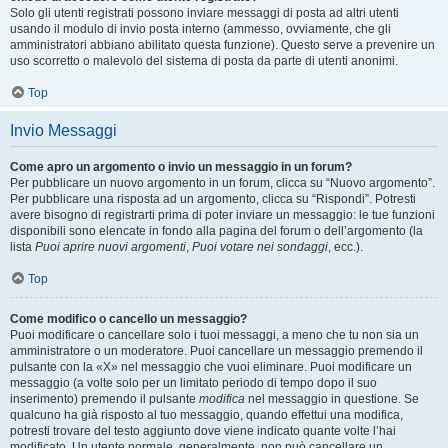
Solo gli utenti registrati possono inviare messaggi di posta ad altri utenti
usando il modulo di invio posta interno (ammesso, ovviamente, che gli
amministratori abbiano abilitato questa funzione). Questo serve a prevenire un
uso scorretto o malevolo del sistema di posta da parte di utenti anonimi.
Top
Invio Messaggi
Come apro un argomento o invio un messaggio in un forum?
Per pubblicare un nuovo argomento in un forum, clicca su “Nuovo argomento”.
Per pubblicare una risposta ad un argomento, clicca su “Rispondi”. Potresti
avere bisogno di registrarti prima di poter inviare un messaggio: le tue funzioni
disponibili sono elencate in fondo alla pagina del forum o dell’argomento (la
lista
Puoi aprire nuovi argomenti
,
Puoi votare nei sondaggi
, ecc.).
Top
Come modifico o cancello un messaggio?
Puoi modificare o cancellare solo i tuoi messaggi, a meno che tu non sia un
amministratore o un moderatore. Puoi cancellare un messaggio premendo il
pulsante con la «X» nel messaggio che vuoi eliminare. Puoi modificare un
messaggio (a volte solo per un limitato periodo di tempo dopo il suo
inserimento) premendo il pulsante
modifica
nel messaggio in questione. Se
qualcuno ha già risposto al tuo messaggio, quando effettui una modifica,
potresti trovare del testo aggiunto dove viene indicato quante volte l’hai
modificato. Un utente normale, generalmente, non può cancellare un