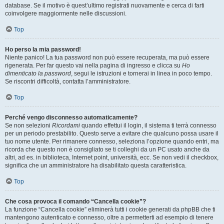
database. Se il motivo è quest’ultimo registrati nuovamente e cerca di farti
coinvolgere maggiormente nelle discussioni.
Top
Ho perso la mia password!
Niente panico! La tua password non può essere recuperata, ma può essere
rigenerata. Per far questo vai nella pagina di ingresso e clicca su
Ho
dimenticato la password
, segui le istruzioni e tornerai in linea in poco tempo.
Se riscontri difficoltà, contatta l’amministratore.
Top
Perché vengo disconnesso automaticamente?
Se non selezioni
Ricordami
quando effettui il login, il sistema ti terrà connesso
per un periodo prestabilito. Questo serve a evitare che qualcuno possa usare il
tuo nome utente. Per rimanere connesso, seleziona l’opzione quando entri, ma
ricorda che questo non è consigliato se ti colleghi da un PC usato anche da
altri, ad es. in biblioteca, Internet point, università, ecc. Se non vedi il checkbox,
significa che un amministratore ha disabilitato questa caratteristica.
Top
Che cosa provoca il comando “Cancella cookie”?
La funzione “Cancella cookie” eliminerà tutti i cookie generati da phpBB che ti
mantengono autenticato e connesso, oltre a permetterti ad esempio di tenere