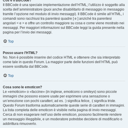
Cos’è il BBCode?
Il BBCode è una speciale implementazione dell’HTML; l’utilizzo è soggetto alla
scelta dell’amministratore (puoi anche disabilitarlo di messaggio in messaggio
tramite l’opzione nel modulo di invio messaggi). Il BBCode è simile all’HTML, i
comandi sono racchiusi tra parentesi quadre [ e ] anziché tra parentesi
angolari < e > e offre un controllo maggiore su cosa e come viene mostrato nei
messaggi. Per maggiori informazioni sul BBCode leggi la guida presente nella
pagina per l’invio dei messaggi.
Top
Posso usare l’HTML?
No. Non è possibile inserire del codice HTML e ottenere che sia interpretato
come tale in questo Forum. La maggior parte delle funzioni dell’HTML può
essere sostituita dal BBCode.
Top
Cosa sono le emoticon?
Le «emoticon» o «faccine» (in inglese,
emoticons
o
smileys
) sono piccole
immagini che possono essere usate per esprimere una sensazione o
un’emozione con pochi caratteri; ad es. :) significa felice, :( significa triste.
Questo Forum trasforma automaticamente queste serie di caratteri in immagini.
La lista completa delle emoticon è visibile nella pagina di invio messaggi.
Cerca di non esagerare nell’uso delle emoticon, possono facilmente rendere
un messaggio illeggibile, e un moderatore potrebbe decidere di modificarlo o
addirittura rimuoverlo.