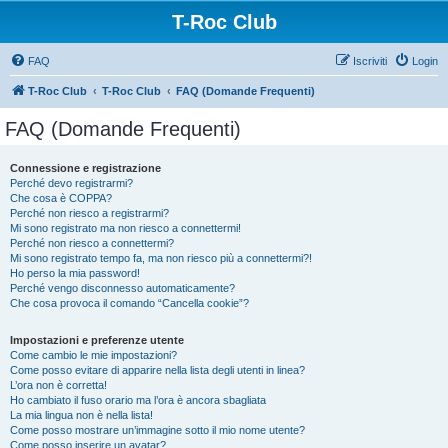
T-Roc Club
FAQ
Iscriviti
Login
T-Roc Club
T-Roc Club
FAQ (Domande Frequenti)
FAQ (Domande Frequenti)
Connessione e registrazione
Perché devo registrarmi?
Che cosa è COPPA?
Perché non riesco a registrarmi?
Mi sono registrato ma non riesco a connettermi!
Perché non riesco a connettermi?
Mi sono registrato tempo fa, ma non riesco più a connettermi?!
Ho perso la mia password!
Perché vengo disconnesso automaticamente?
Che cosa provoca il comando “Cancella cookie”?
Impostazioni e preferenze utente
Come cambio le mie impostazioni?
Come posso evitare di apparire nella lista degli utenti in linea?
L’ora non è corretta!
Ho cambiato il fuso orario ma l’ora è ancora sbagliata
La mia lingua non è nella lista!
Come posso mostrare un’immagine sotto il mio nome utente?
Come posso inserire un avatar?