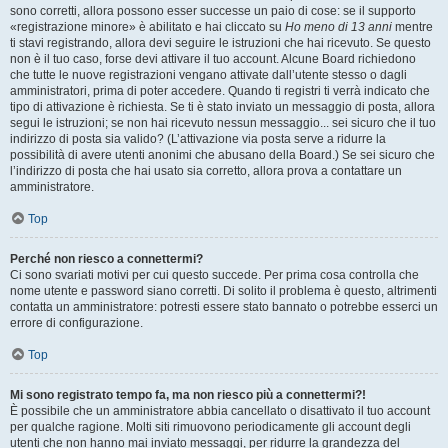
sono corretti, allora possono esser successe un paio di cose: se il supporto
«registrazione minore» è abilitato e hai cliccato su
Ho meno di 13 anni
mentre
ti stavi registrando, allora devi seguire le istruzioni che hai ricevuto. Se questo
non è il tuo caso, forse devi attivare il tuo account. Alcune Board richiedono
che tutte le nuove registrazioni vengano attivate dall’utente stesso o dagli
amministratori, prima di poter accedere. Quando ti registri ti verrà indicato che
tipo di attivazione è richiesta. Se ti è stato inviato un messaggio di posta, allora
segui le istruzioni; se non hai ricevuto nessun messaggio... sei sicuro che il tuo
indirizzo di posta sia valido? (L’attivazione via posta serve a ridurre la
possibilità di avere utenti anonimi che abusano della Board.) Se sei sicuro che
l’indirizzo di posta che hai usato sia corretto, allora prova a contattare un
amministratore.
Top
Perché non riesco a connettermi?
Ci sono svariati motivi per cui questo succede. Per prima cosa controlla che
nome utente e password siano corretti. Di solito il problema è questo, altrimenti
contatta un amministratore: potresti essere stato bannato o potrebbe esserci un
errore di configurazione.
Top
Mi sono registrato tempo fa, ma non riesco più a connettermi?!
È possibile che un amministratore abbia cancellato o disattivato il tuo account
per qualche ragione. Molti siti rimuovono periodicamente gli account degli
utenti che non hanno mai inviato messaggi, per ridurre la grandezza del