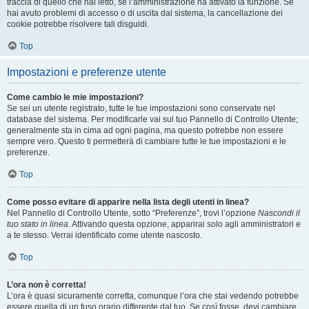
traccia di quello che hai letto, se l’amministrazione ha attivato la funzione. Se
hai avuto problemi di accesso o di uscita dal sistema, la cancellazione dei
cookie potrebbe risolvere tali disguidi.
Top
Impostazioni e preferenze utente
Come cambio le mie impostazioni?
Se sei un utente registrato, tutte le tue impostazioni sono conservate nel
database del sistema. Per modificarle vai sul tuo Pannello di Controllo Utente;
generalmente sta in cima ad ogni pagina, ma questo potrebbe non essere
sempre vero. Questo ti permetterà di cambiare tutte le tue impostazioni e le
preferenze.
Top
Come posso evitare di apparire nella lista degli utenti in linea?
Nel Pannello di Controllo Utente, sotto “Preferenze”, trovi l’opzione
Nascondi il
tuo stato in linea
. Attivando questa opzione, apparirai solo agli amministratori e
a te stesso. Verrai identificato come utente nascosto.
Top
L’ora non è corretta!
L’ora è quasi sicuramente corretta, comunque l’ora che stai vedendo potrebbe
essere quella di un fuso orario differente dal tuo. Se così fosse, devi cambiare