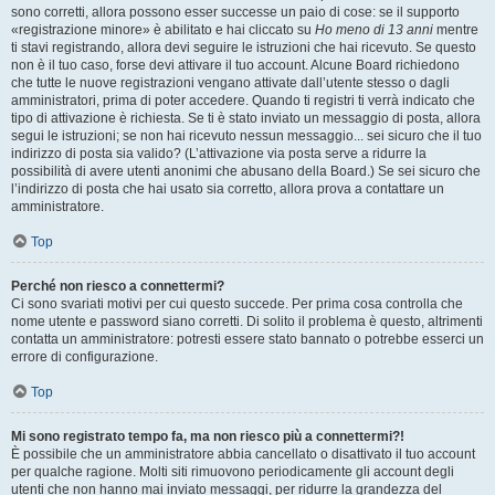
sono corretti, allora possono esser successe un paio di cose: se il supporto
«registrazione minore» è abilitato e hai cliccato su
Ho meno di 13 anni
mentre
ti stavi registrando, allora devi seguire le istruzioni che hai ricevuto. Se questo
non è il tuo caso, forse devi attivare il tuo account. Alcune Board richiedono
che tutte le nuove registrazioni vengano attivate dall’utente stesso o dagli
amministratori, prima di poter accedere. Quando ti registri ti verrà indicato che
tipo di attivazione è richiesta. Se ti è stato inviato un messaggio di posta, allora
segui le istruzioni; se non hai ricevuto nessun messaggio... sei sicuro che il tuo
indirizzo di posta sia valido? (L’attivazione via posta serve a ridurre la
possibilità di avere utenti anonimi che abusano della Board.) Se sei sicuro che
l’indirizzo di posta che hai usato sia corretto, allora prova a contattare un
amministratore.
Top
Perché non riesco a connettermi?
Ci sono svariati motivi per cui questo succede. Per prima cosa controlla che
nome utente e password siano corretti. Di solito il problema è questo, altrimenti
contatta un amministratore: potresti essere stato bannato o potrebbe esserci un
errore di configurazione.
Top
Mi sono registrato tempo fa, ma non riesco più a connettermi?!
È possibile che un amministratore abbia cancellato o disattivato il tuo account
per qualche ragione. Molti siti rimuovono periodicamente gli account degli
utenti che non hanno mai inviato messaggi, per ridurre la grandezza del