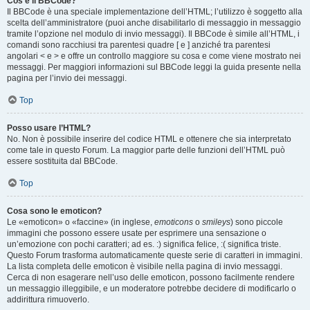
Cos’è il BBCode?
Il BBCode è una speciale implementazione dell’HTML; l’utilizzo è soggetto alla
scelta dell’amministratore (puoi anche disabilitarlo di messaggio in messaggio
tramite l’opzione nel modulo di invio messaggi). Il BBCode è simile all’HTML, i
comandi sono racchiusi tra parentesi quadre [ e ] anziché tra parentesi
angolari < e > e offre un controllo maggiore su cosa e come viene mostrato nei
messaggi. Per maggiori informazioni sul BBCode leggi la guida presente nella
pagina per l’invio dei messaggi.
Top
Posso usare l’HTML?
No. Non è possibile inserire del codice HTML e ottenere che sia interpretato
come tale in questo Forum. La maggior parte delle funzioni dell’HTML può
essere sostituita dal BBCode.
Top
Cosa sono le emoticon?
Le «emoticon» o «faccine» (in inglese,
emoticons
o
smileys
) sono piccole
immagini che possono essere usate per esprimere una sensazione o
un’emozione con pochi caratteri; ad es. :) significa felice, :( significa triste.
Questo Forum trasforma automaticamente queste serie di caratteri in immagini.
La lista completa delle emoticon è visibile nella pagina di invio messaggi.
Cerca di non esagerare nell’uso delle emoticon, possono facilmente rendere
un messaggio illeggibile, e un moderatore potrebbe decidere di modificarlo o
addirittura rimuoverlo.