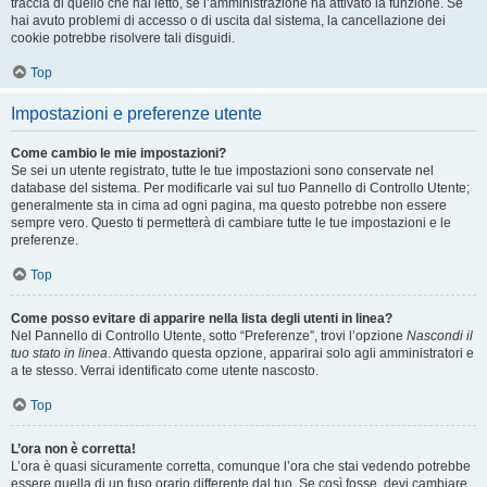
traccia di quello che hai letto, se l’amministrazione ha attivato la funzione. Se
hai avuto problemi di accesso o di uscita dal sistema, la cancellazione dei
cookie potrebbe risolvere tali disguidi.
Top
Impostazioni e preferenze utente
Come cambio le mie impostazioni?
Se sei un utente registrato, tutte le tue impostazioni sono conservate nel
database del sistema. Per modificarle vai sul tuo Pannello di Controllo Utente;
generalmente sta in cima ad ogni pagina, ma questo potrebbe non essere
sempre vero. Questo ti permetterà di cambiare tutte le tue impostazioni e le
preferenze.
Top
Come posso evitare di apparire nella lista degli utenti in linea?
Nel Pannello di Controllo Utente, sotto “Preferenze”, trovi l’opzione
Nascondi il
tuo stato in linea
. Attivando questa opzione, apparirai solo agli amministratori e
a te stesso. Verrai identificato come utente nascosto.
Top
L’ora non è corretta!
L’ora è quasi sicuramente corretta, comunque l’ora che stai vedendo potrebbe
essere quella di un fuso orario differente dal tuo. Se così fosse, devi cambiare