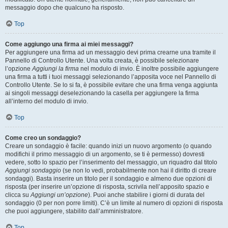
messaggio dopo che qualcuno ha risposto.
Top
Come aggiungo una firma ai miei messaggi?
Per aggiungere una firma ad un messaggio devi prima crearne una tramite il
Pannello di Controllo Utente. Una volta creata, è possibile selezionare
l’opzione
Aggiungi la firma
nel modulo di invio. È inoltre possibile aggiungere
una firma a tutti i tuoi messaggi selezionando l’apposita voce nel Pannello di
Controllo Utente. Se lo si fa, è possibile evitare che una firma venga aggiunta
ai singoli messaggi deselezionando la casella per aggiungere la firma
all’interno del modulo di invio.
Top
Come creo un sondaggio?
Creare un sondaggio è facile: quando inizi un nuovo argomento (o quando
modifichi il primo messaggio di un argomento, se ti è permesso) dovresti
vedere, sotto lo spazio per l’inserimento del messaggio, un riquadro dal titolo
Aggiungi sondaggio
(se non lo vedi, probabilmente non hai il diritto di creare
sondaggi). Basta inserire un titolo per il sondaggio e almeno due opzioni di
risposta (per inserire un’opzione di risposta, scrivila nell’apposito spazio e
clicca su
Aggiungi un’opzione
). Puoi anche stabilire i giorni di durata del
sondaggio (0 per non porre limiti). C’è un limite al numero di opzioni di risposta
che puoi aggiungere, stabilito dall’amministratore.
Top