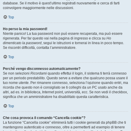
database. Se il motivo è quest’ultimo registrati nuovamente e cerca di farti
coinvolgere maggiormente nelle discussioni.
Top
Ho perso la mia password!
Niente panico! La tua password non può essere recuperata, ma può essere
rigenerata. Per far questo vai nella pagina di ingresso e clicca su
Ho
dimenticato la password
, segui le istruzioni e tornerai in linea in poco tempo.
Se riscontri difficoltà, contatta l’amministratore.
Top
Perché vengo disconnesso automaticamente?
Se non selezioni
Ricordami
quando effettui il login, il sistema ti terrà connesso
per un periodo prestabilito. Questo serve a evitare che qualcuno possa usare il
tuo nome utente. Per rimanere connesso, seleziona l’opzione quando entri, ma
ricorda che questo non è consigliato se ti colleghi da un PC usato anche da
altri, ad es. in biblioteca, Internet point, università, ecc. Se non vedi il checkbox,
significa che un amministratore ha disabilitato questa caratteristica.
Top
Che cosa provoca il comando “Cancella cookie”?
La funzione “Cancella cookie” eliminerà tutti i cookie generati da phpBB che ti
mantengono autenticato e connesso, oltre a permetterti ad esempio di tenere