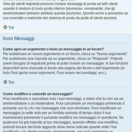
Solo gli utenti registrati possono inviare messaggi di posta ad altri utenti
usando il modulo di invio posta interno (ammesso, ovviamente, che gli
amministratori abbiano abilitato questa funzione). Questo serve a prevenire un
uso scorretto o malevolo del sistema di posta da parte di utenti anonimi.
Top
Invio Messaggi
Come apro un argomento o invio un messaggio in un forum?
Per pubblicare un nuovo argomento in un forum, clicca su “Nuovo argomento”.
Per pubblicare una risposta ad un argomento, clicca su “Rispondi”. Potresti
avere bisogno di registrarti prima di poter inviare un messaggio: le tue funzioni
disponibili sono elencate in fondo alla pagina del forum o dell’argomento (la
lista
Puoi aprire nuovi argomenti
,
Puoi votare nei sondaggi
, ecc.).
Top
Come modifico o cancello un messaggio?
Puoi modificare o cancellare solo i tuoi messaggi, a meno che tu non sia un
amministratore o un moderatore. Puoi cancellare un messaggio premendo il
pulsante con la «X» nel messaggio che vuoi eliminare. Puoi modificare un
messaggio (a volte solo per un limitato periodo di tempo dopo il suo
inserimento) premendo il pulsante
modifica
nel messaggio in questione. Se
qualcuno ha già risposto al tuo messaggio, quando effettui una modifica,
potresti trovare del testo aggiunto dove viene indicato quante volte l’hai
modificato. Un utente normale, generalmente, non può cancellare un