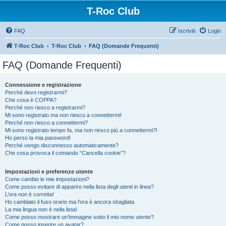
T-Roc Club
FAQ
Iscriviti
Login
T-Roc Club
T-Roc Club
FAQ (Domande Frequenti)
FAQ (Domande Frequenti)
Connessione e registrazione
Perché devo registrarmi?
Che cosa è COPPA?
Perché non riesco a registrarmi?
Mi sono registrato ma non riesco a connettermi!
Perché non riesco a connettermi?
Mi sono registrato tempo fa, ma non riesco più a connettermi?!
Ho perso la mia password!
Perché vengo disconnesso automaticamente?
Che cosa provoca il comando “Cancella cookie”?
Impostazioni e preferenze utente
Come cambio le mie impostazioni?
Come posso evitare di apparire nella lista degli utenti in linea?
L’ora non è corretta!
Ho cambiato il fuso orario ma l’ora è ancora sbagliata
La mia lingua non è nella lista!
Come posso mostrare un’immagine sotto il mio nome utente?
Come posso inserire un avatar?