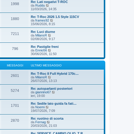
i
i
Re: Lati negativi T-ROC
g
s
1998
m
u
V
da
Ruddu
i
s
o
l
e
11/03/2026, 14:35
o
a
m
t
d
g
e
i
i
Re: T-Roc 2026 1.5 Style 115CV
g
s
1880
m
u
V
da
frames92
i
s
o
l
e
15/06/2026, 8:15
o
a
m
t
d
g
e
i
i
Re: Luci diurne
g
s
7211
m
u
V
da
MilansR
i
s
o
l
e
02/08/2026, 9:17
o
a
m
t
d
g
e
i
i
Re: Pastiglie freni
g
s
796
m
u
V
da
Ennio56
i
s
o
l
e
30/06/2026, 11:50
o
a
m
t
d
g
e
i
i
g
s
m
u
MESSAGGI
ULTIMO MESSAGGIO
i
s
o
l
o
a
m
t
Re: T-Roc II Full Hybrid 170c…
g
e
i
2601
V
da
MilansR
g
s
m
e
26/07/2026, 13:13
i
s
o
d
o
a
m
i
Re: autoparlanti posteriori
g
e
5274
u
V
da
giannino67
g
s
l
e
ieri, 19:00
i
s
t
d
o
a
i
i
Re: Sedile lato guida fa fati…
g
1701
m
u
V
da
Noemi
g
o
l
e
19/07/2026, 7:09
i
m
t
d
o
e
i
i
Re: ruotino di scorta
s
2870
m
u
V
da
Fernag
s
o
l
e
20/03/2026, 21:03
a
m
t
d
g
e
i
i
Re: SERVICE, CAMBIO OLIO, T R…