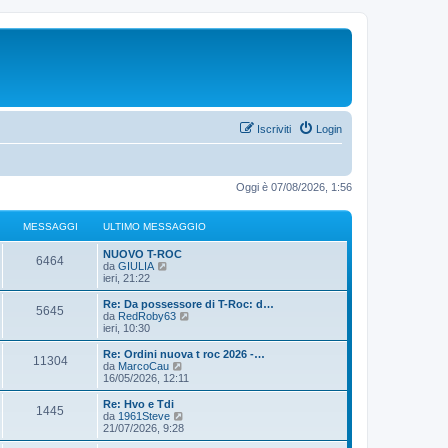
Iscriviti
Login
Oggi è 07/08/2026, 1:56
MESSAGGI
ULTIMO MESSAGGIO
NUOVO T-ROC
6464
V
da
GIULIA
e
ieri, 21:22
d
i
Re: Da possessore di T-Roc: d…
5645
u
V
da
RedRoby63
l
e
ieri, 10:30
t
d
i
i
Re: Ordini nuova t roc 2026 -…
11304
m
u
V
da
MarcoCau
o
l
e
16/05/2026, 12:11
m
t
d
e
i
i
Re: Hvo e Tdi
s
1445
m
u
V
da
1961Steve
s
o
l
e
21/07/2026, 9:28
a
m
t
d
g
e