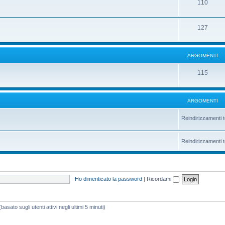
110
127
ARGOMENTI
115
ARGOMENTI
Reindirizzamenti t
Reindirizzamenti t
Ho dimenticato la password
|
Ricordami
asato sugli utenti attivi negli ultimi 5 minuti)