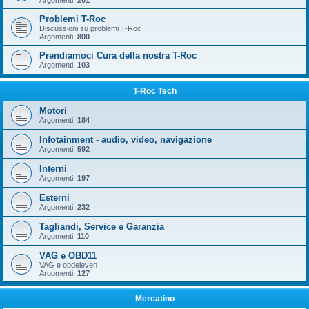
Argomenti:
201
Problemi T-Roc
Discussioni su problemi T-Roc
Argomenti:
800
Prendiamoci Cura della nostra T-Roc
Argomenti:
103
T-Roc Tech
Motori
Argomenti:
184
Infotainment - audio, video, navigazione
Argomenti:
592
Interni
Argomenti:
197
Esterni
Argomenti:
232
Tagliandi, Service e Garanzia
Argomenti:
110
VAG e OBD11
VAG e obdeleven
Argomenti:
127
Mercatino