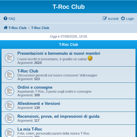
T-Roc Club
FAQ
Iscriviti
Login
T-Roc Club
T-Roc Club
Oggi è 07/08/2026, 19:55
T-Roc Club
Presentazioni e benvenuto ai nuovi membri
I nuovi iscritti si presentano, è gradito un saluto
Argomenti:
2624
T-Roc Club
Discussioni generali sul nuovo crossover Volkswagen
Argomenti:
523
Ordini e consegne
Aspettando T-Roc, il punto sugli ordini e consegne
Argomenti:
309
Allestimenti e Versioni
Argomenti:
139
Recensioni, prove, ed impressioni di guida
Argomenti:
117
La mia T-Roc
Foto, colori, personalizzazioni della nostra T-Roc