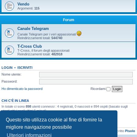
Vendo
Argomenti:
115
Forum
Canale Telegram
Canale Telegram per i veri appassionati
Reindirizzamenti totali:
544740
T-Cross Club
T-Cross, il forum degli appassionati
Reindirizzamenti totali:
482918
LOGIN
•
ISCRIVITI
Nome utente:
Password:
Ho dimenticato la password
Ricordami
CHI C’È IN LINEA
In totale ci sono
898
utenti connessi : 4 registrati, 0 nascosti e 894 ospiti (basato sugli
utenti attivi negli ultimi 5 minuti)
Record di utenti connessi:
21899
registrato il 06/04/2026, 16:41
Questo sito utilizza cookie al fine di fornire la
STATISTICHE
migliore navigazione possibile
Totale messaggi
48133
• Totale argomenti
3073
• Totale iscritti
8103
• Ultimo iscritto
Pisolo
Ulteriori informazioni