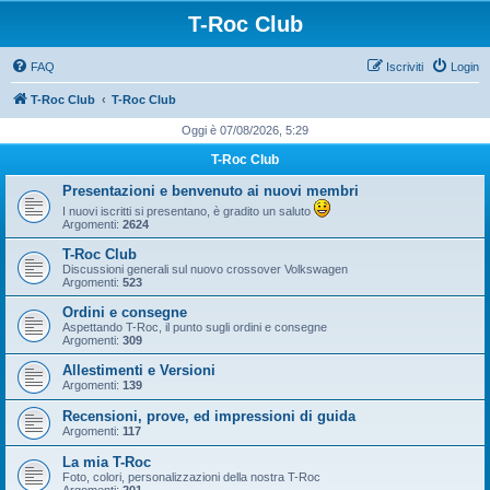
T-Roc Club
FAQ
Iscriviti
Login
T-Roc Club
T-Roc Club
Oggi è 07/08/2026, 5:29
T-Roc Club
Presentazioni e benvenuto ai nuovi membri
I nuovi iscritti si presentano, è gradito un saluto
Argomenti:
2624
T-Roc Club
Discussioni generali sul nuovo crossover Volkswagen
Argomenti:
523
Ordini e consegne
Aspettando T-Roc, il punto sugli ordini e consegne
Argomenti:
309
Allestimenti e Versioni
Argomenti:
139
Recensioni, prove, ed impressioni di guida
Argomenti:
117
La mia T-Roc
Foto, colori, personalizzazioni della nostra T-Roc