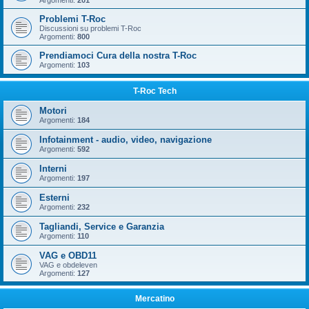
Argomenti:
201
Problemi T-Roc
Discussioni su problemi T-Roc
Argomenti:
800
Prendiamoci Cura della nostra T-Roc
Argomenti:
103
T-Roc Tech
Motori
Argomenti:
184
Infotainment - audio, video, navigazione
Argomenti:
592
Interni
Argomenti:
197
Esterni
Argomenti:
232
Tagliandi, Service e Garanzia
Argomenti:
110
VAG e OBD11
VAG e obdeleven
Argomenti:
127
Mercatino