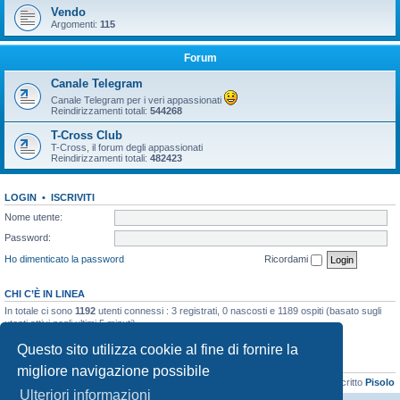
Vendo
Argomenti:
115
Forum
Canale Telegram
Canale Telegram per i veri appassionati
Reindirizzamenti totali:
544268
T-Cross Club
T-Cross, il forum degli appassionati
Reindirizzamenti totali:
482423
LOGIN
•
ISCRIVITI
Nome utente:
Password:
Ho dimenticato la password
Ricordami
CHI C’È IN LINEA
In totale ci sono
1192
utenti connessi : 3 registrati, 0 nascosti e 1189 ospiti (basato sugli
utenti attivi negli ultimi 5 minuti)
Record di utenti connessi:
21899
registrato il 06/04/2026, 16:41
Questo sito utilizza cookie al fine di fornire la
STATISTICHE
migliore navigazione possibile
Totale messaggi
48133
• Totale argomenti
3073
• Totale iscritti
8103
• Ultimo iscritto
Pisolo
Ulteriori informazioni