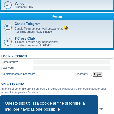
Vendo
Argomenti:
115
Forum
Canale Telegram
Canale Telegram per i veri appassionati
Reindirizzamenti totali:
545299
T-Cross Club
T-Cross, il forum degli appassionati
Reindirizzamenti totali:
483451
LOGIN
•
ISCRIVITI
Nome utente:
Password:
Ho dimenticato la password
Ricordami
CHI C’È IN LINEA
In totale ci sono
859
utenti connessi : 5 registrati, 0 nascosti e 854 ospiti (basato sugli
utenti attivi negli ultimi 5 minuti)
Record di utenti connessi:
21899
registrato il 06/04/2026, 16:41
Questo sito utilizza cookie al fine di fornire la
STATISTICHE
migliore navigazione possibile
Totale messaggi
48133
• Totale argomenti
3073
• Totale iscritti
8106
• Ultimo iscritto
simo.giagnorio