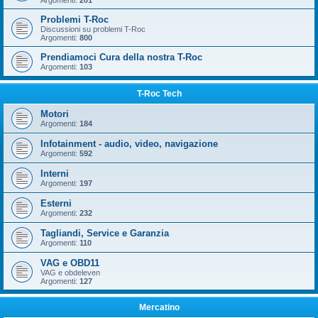
Argomenti:
201
Problemi T-Roc
Discussioni su problemi T-Roc
Argomenti:
800
Prendiamoci Cura della nostra T-Roc
Argomenti:
103
T-Roc Tech
Motori
Argomenti:
184
Infotainment - audio, video, navigazione
Argomenti:
592
Interni
Argomenti:
197
Esterni
Argomenti:
232
Tagliandi, Service e Garanzia
Argomenti:
110
VAG e OBD11
VAG e obdeleven
Argomenti:
127
Mercatino