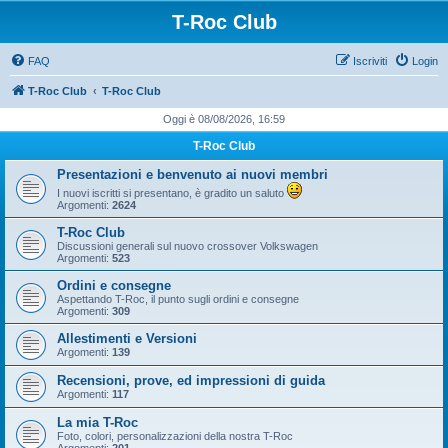
T-Roc Club
FAQ
Iscriviti
Login
T-Roc Club
T-Roc Club
Oggi è 08/08/2026, 16:59
T-Roc Club
Presentazioni e benvenuto ai nuovi membri
I nuovi iscritti si presentano, è gradito un saluto
Argomenti:
2624
T-Roc Club
Discussioni generali sul nuovo crossover Volkswagen
Argomenti:
523
Ordini e consegne
Aspettando T-Roc, il punto sugli ordini e consegne
Argomenti:
309
Allestimenti e Versioni
Argomenti:
139
Recensioni, prove, ed impressioni di guida
Argomenti:
117
La mia T-Roc
Foto, colori, personalizzazioni della nostra T-Roc