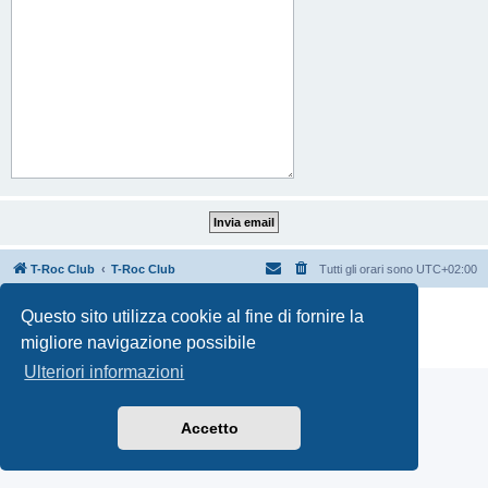
T-Roc Club
T-Roc Club
Tutti gli orari sono
UTC+02:00
Creato da
phpBB
® Forum Software © phpBB Limited
Questo sito utilizza cookie al fine di fornire la
Traduzione Italiana
phpBB-Italia.it
migliore navigazione possibile
Privacy
|
Condizioni
Ulteriori informazioni
Accetto