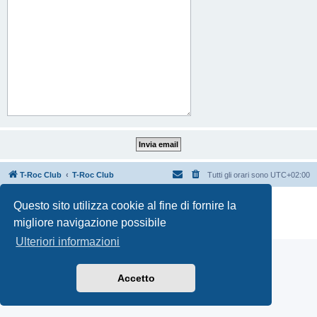
T-Roc Club
T-Roc Club
Tutti gli orari sono
UTC+02:00
Creato da
phpBB
® Forum Software © phpBB Limited
Questo sito utilizza cookie al fine di fornire la
Traduzione Italiana
phpBB-Italia.it
migliore navigazione possibile
Privacy
|
Condizioni
Ulteriori informazioni
Accetto