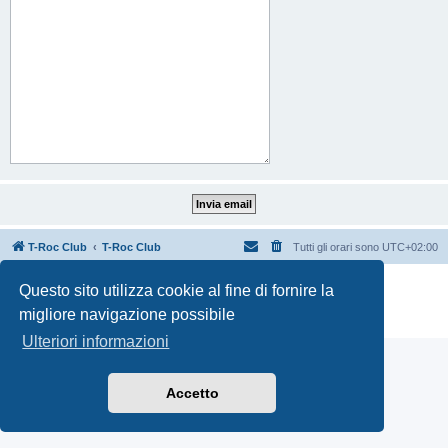
T-Roc Club
T-Roc Club
Tutti gli orari sono
UTC+02:00
Creato da
phpBB
® Forum Software © phpBB Limited
Questo sito utilizza cookie al fine di fornire la
Traduzione Italiana
phpBB-Italia.it
migliore navigazione possibile
Privacy
|
Condizioni
Ulteriori informazioni
Accetto