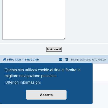
T-Roc Club
T-Roc Club
Tutti gli orari sono
UTC+02:00
Creato da
phpBB
® Forum Software © phpBB Limited
Questo sito utilizza cookie al fine di fornire la
Traduzione Italiana
phpBB-Italia.it
migliore navigazione possibile
Privacy
|
Condizioni
Ulteriori informazioni
Accetto