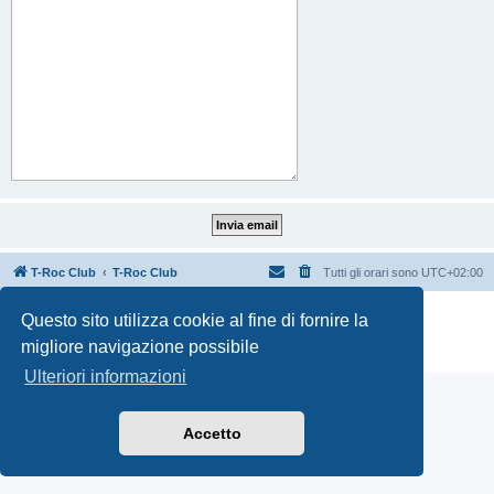
T-Roc Club
T-Roc Club
Tutti gli orari sono
UTC+02:00
Creato da
phpBB
® Forum Software © phpBB Limited
Questo sito utilizza cookie al fine di fornire la
Traduzione Italiana
phpBB-Italia.it
migliore navigazione possibile
Privacy
|
Condizioni
Ulteriori informazioni
Accetto