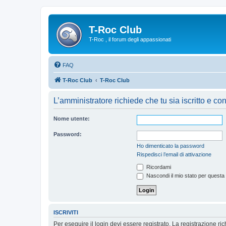
T-Roc Club
T-Roc , il forum degli appassionati
FAQ
T-Roc Club
T-Roc Club
L’amministratore richiede che tu sia iscritto e con
Nome utente:
Password:
Ho dimenticato la password
Rispedisci l’email di attivazione
Ricordami
Nascondi il mio stato per questa
ISCRIVITI
Per eseguire il login devi essere registrato. La registrazione r