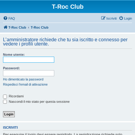
T-Roc Club
FAQ
Iscriviti
Login
T-Roc Club
T-Roc Club
L’amministratore richiede che tu sia iscritto e connesso per
vedere i profili utente.
Nome utente:
Password:
Ho dimenticato la password
Rispedisci l’email di attivazione
Ricordami
Nascondi il mio stato per questa sessione
ISCRIVITI
Per eseguire il login devi essere registrato. La registrazione richiede solo