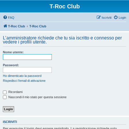
T-Roc Club
FAQ
Iscriviti
Login
T-Roc Club
T-Roc Club
L’amministratore richiede che tu sia iscritto e connesso per
vedere i profili utente.
Nome utente:
Password:
Ho dimenticato la password
Rispedisci l’email di attivazione
Ricordami
Nascondi il mio stato per questa sessione
ISCRIVITI
Per eseguire il login devi essere registrato. La registrazione richiede solo