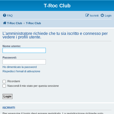
T-Roc Club
FAQ
Iscriviti
Login
T-Roc Club
T-Roc Club
L’amministratore richiede che tu sia iscritto e connesso per
vedere i profili utente.
Nome utente:
Password:
Ho dimenticato la password
Rispedisci l’email di attivazione
Ricordami
Nascondi il mio stato per questa sessione
ISCRIVITI
Per eseguire il login devi essere registrato. La registrazione richiede solo