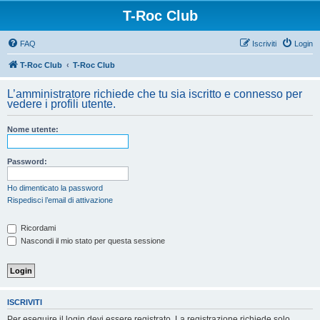
T-Roc Club
FAQ
Iscriviti
Login
T-Roc Club
T-Roc Club
L’amministratore richiede che tu sia iscritto e connesso per
vedere i profili utente.
Nome utente:
Password:
Ho dimenticato la password
Rispedisci l’email di attivazione
Ricordami
Nascondi il mio stato per questa sessione
ISCRIVITI
Per eseguire il login devi essere registrato. La registrazione richiede solo