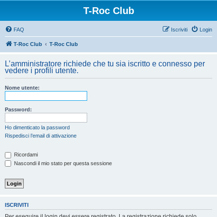
T-Roc Club
FAQ
Iscriviti
Login
T-Roc Club
T-Roc Club
L’amministratore richiede che tu sia iscritto e connesso per
vedere i profili utente.
Nome utente:
Password:
Ho dimenticato la password
Rispedisci l’email di attivazione
Ricordami
Nascondi il mio stato per questa sessione
ISCRIVITI
Per eseguire il login devi essere registrato. La registrazione richiede solo