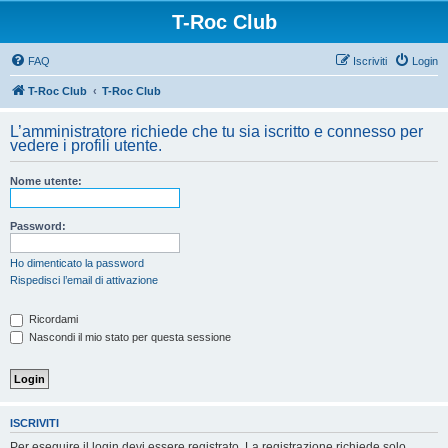
T-Roc Club
FAQ
Iscriviti
Login
T-Roc Club
T-Roc Club
L’amministratore richiede che tu sia iscritto e connesso per
vedere i profili utente.
Nome utente:
Password:
Ho dimenticato la password
Rispedisci l’email di attivazione
Ricordami
Nascondi il mio stato per questa sessione
ISCRIVITI
Per eseguire il login devi essere registrato. La registrazione richiede solo