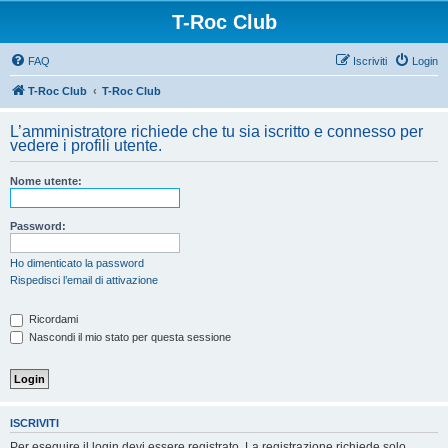
T-Roc Club
FAQ
Iscriviti
Login
T-Roc Club
T-Roc Club
L’amministratore richiede che tu sia iscritto e connesso per
vedere i profili utente.
Nome utente:
Password:
Ho dimenticato la password
Rispedisci l’email di attivazione
Ricordami
Nascondi il mio stato per questa sessione
ISCRIVITI
Per eseguire il login devi essere registrato. La registrazione richiede solo