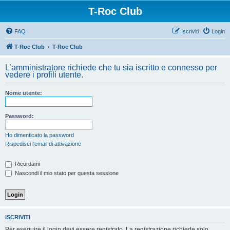
T-Roc Club
FAQ
Iscriviti
Login
T-Roc Club
T-Roc Club
L’amministratore richiede che tu sia iscritto e connesso per
vedere i profili utente.
Nome utente:
Password:
Ho dimenticato la password
Rispedisci l’email di attivazione
Ricordami
Nascondi il mio stato per questa sessione
ISCRIVITI
Per eseguire il login devi essere registrato. La registrazione richiede solo