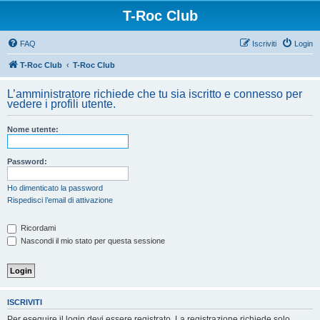
T-Roc Club
FAQ
Iscriviti
Login
T-Roc Club
T-Roc Club
L’amministratore richiede che tu sia iscritto e connesso per
vedere i profili utente.
Nome utente:
Password:
Ho dimenticato la password
Rispedisci l’email di attivazione
Ricordami
Nascondi il mio stato per questa sessione
ISCRIVITI
Per eseguire il login devi essere registrato. La registrazione richiede solo