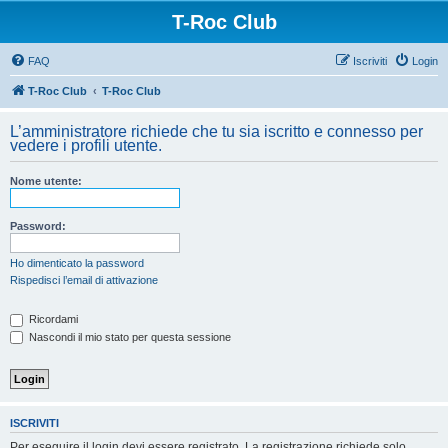
T-Roc Club
FAQ
Iscriviti
Login
T-Roc Club
T-Roc Club
L’amministratore richiede che tu sia iscritto e connesso per
vedere i profili utente.
Nome utente:
Password:
Ho dimenticato la password
Rispedisci l’email di attivazione
Ricordami
Nascondi il mio stato per questa sessione
ISCRIVITI
Per eseguire il login devi essere registrato. La registrazione richiede solo