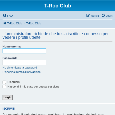
T-Roc Club
FAQ
Iscriviti
Login
T-Roc Club
T-Roc Club
L’amministratore richiede che tu sia iscritto e connesso per
vedere i profili utente.
Nome utente:
Password:
Ho dimenticato la password
Rispedisci l’email di attivazione
Ricordami
Nascondi il mio stato per questa sessione
ISCRIVITI
Per eseguire il login devi essere registrato. La registrazione richiede solo