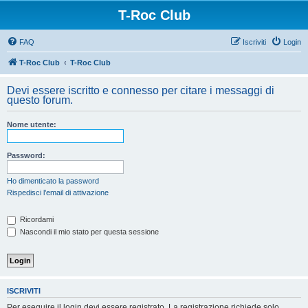
T-Roc Club
FAQ
Iscriviti
Login
T-Roc Club
T-Roc Club
Devi essere iscritto e connesso per citare i messaggi di
questo forum.
Nome utente:
Password:
Ho dimenticato la password
Rispedisci l’email di attivazione
Ricordami
Nascondi il mio stato per questa sessione
ISCRIVITI
Per eseguire il login devi essere registrato. La registrazione richiede solo