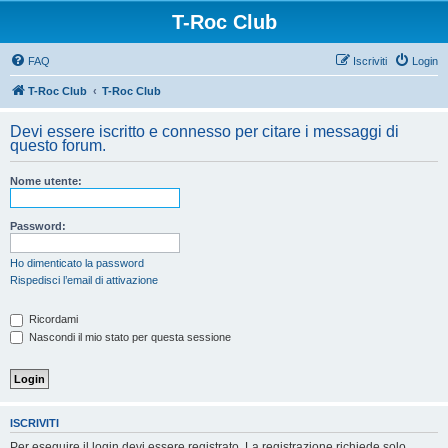
T-Roc Club
FAQ
Iscriviti
Login
T-Roc Club
T-Roc Club
Devi essere iscritto e connesso per citare i messaggi di
questo forum.
Nome utente:
Password:
Ho dimenticato la password
Rispedisci l’email di attivazione
Ricordami
Nascondi il mio stato per questa sessione
ISCRIVITI
Per eseguire il login devi essere registrato. La registrazione richiede solo