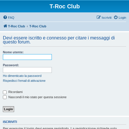
T-Roc Club
FAQ
Iscriviti
Login
T-Roc Club
T-Roc Club
Devi essere iscritto e connesso per citare i messaggi di
questo forum.
Nome utente:
Password:
Ho dimenticato la password
Rispedisci l’email di attivazione
Ricordami
Nascondi il mio stato per questa sessione
ISCRIVITI
Per eseguire il login devi essere registrato. La registrazione richiede solo