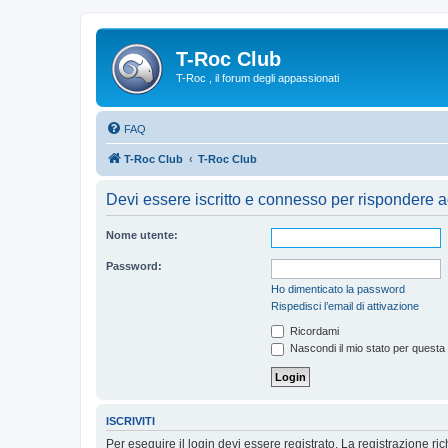
T-Roc Club
T-Roc , il forum degli appassionati
FAQ
T-Roc Club
T-Roc Club
Devi essere iscritto e connesso per rispondere a
Nome utente:
Password:
Ho dimenticato la password
Rispedisci l’email di attivazione
Ricordami
Nascondi il mio stato per questa
ISCRIVITI
Per eseguire il login devi essere registrato. La registrazione r