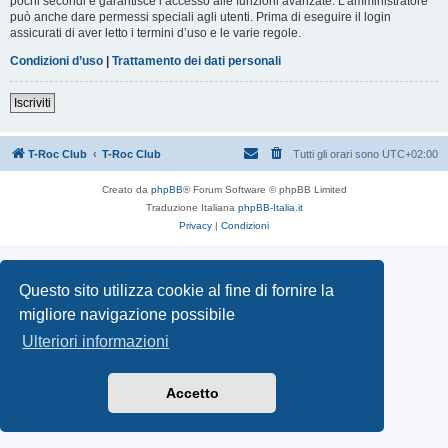
pochi secondi e garantisce l’accesso alle funzioni avanzate. L’amministratore
può anche dare permessi speciali agli utenti. Prima di eseguire il login
assicurati di aver letto i termini d’uso e le varie regole.
Condizioni d’uso
|
Trattamento dei dati personali
Iscriviti
T-Roc Club
T-Roc Club
Tutti gli orari sono
UTC+02:00
Creato da
phpBB
® Forum Software © phpBB Limited
Traduzione Italiana
phpBB-Italia.it
Privacy
|
Condizioni
Questo sito utilizza cookie al fine di fornire la
migliore navigazione possibile
Ulteriori informazioni
Accetto