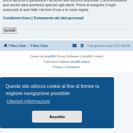
pochi secondi e garantisce l’accesso alle funzioni avanzate. L’amministratore
può anche dare permessi speciali agli utenti. Prima di eseguire il login
assicurati di aver letto i termini d’uso e le varie regole.
Condizioni d’uso
|
Trattamento dei dati personali
Iscriviti
T-Roc Club
T-Roc Club
Tutti gli orari sono
UTC+02:00
Creato da
phpBB
® Forum Software © phpBB Limited
Traduzione Italiana
phpBB-Italia.it
Privacy
|
Condizioni
Questo sito utilizza cookie al fine di fornire la
migliore navigazione possibile
Ulteriori informazioni
Accetto