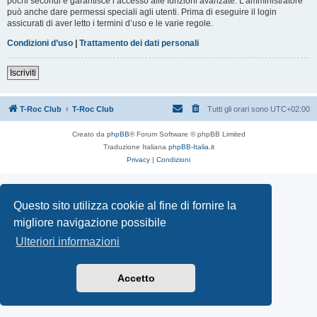
pochi secondi e garantisce l’accesso alle funzioni avanzate. L’amministratore
può anche dare permessi speciali agli utenti. Prima di eseguire il login
assicurati di aver letto i termini d’uso e le varie regole.
Condizioni d’uso
|
Trattamento dei dati personali
Iscriviti
T-Roc Club
T-Roc Club
Tutti gli orari sono
UTC+02:00
Creato da
phpBB
® Forum Software © phpBB Limited
Traduzione Italiana
phpBB-Italia.it
Privacy
|
Condizioni
Questo sito utilizza cookie al fine di fornire la
migliore navigazione possibile
Ulteriori informazioni
Accetto