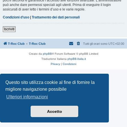
pochi secondi e garantisce l’accesso alle funzioni avanzate. L’amministratore
può anche dare permessi speciali agli utenti. Prima di eseguire il login
assicurati di aver letto i termini d’uso e le varie regole.
Condizioni d’uso
|
Trattamento dei dati personali
Iscriviti
T-Roc Club
T-Roc Club
Tutti gli orari sono
UTC+02:00
Creato da
phpBB
® Forum Software © phpBB Limited
Traduzione Italiana
phpBB-Italia.it
Privacy
|
Condizioni
Questo sito utilizza cookie al fine di fornire la
migliore navigazione possibile
Ulteriori informazioni
Accetto