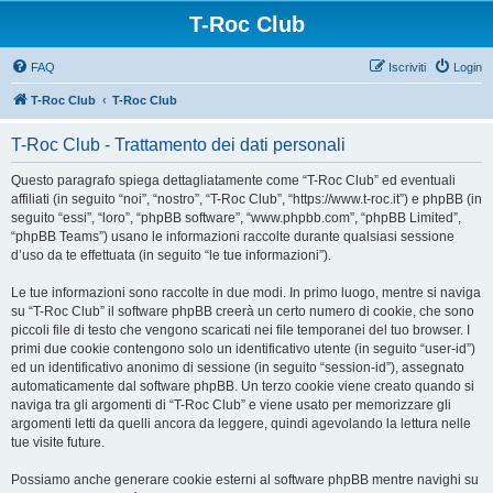
T-Roc Club
FAQ
Iscriviti
Login
T-Roc Club
T-Roc Club
T-Roc Club - Trattamento dei dati personali
Questo paragrafo spiega dettagliatamente come “T-Roc Club” ed eventuali
affiliati (in seguito “noi”, “nostro”, “T-Roc Club”, “https://www.t-roc.it”) e phpBB (in
seguito “essi”, “loro”, “phpBB software”, “www.phpbb.com”, “phpBB Limited”,
“phpBB Teams”) usano le informazioni raccolte durante qualsiasi sessione
d’uso da te effettuata (in seguito “le tue informazioni”).
Le tue informazioni sono raccolte in due modi. In primo luogo, mentre si naviga
su “T-Roc Club” il software phpBB creerà un certo numero di cookie, che sono
piccoli file di testo che vengono scaricati nei file temporanei del tuo browser. I
primi due cookie contengono solo un identificativo utente (in seguito “user-id”)
ed un identificativo anonimo di sessione (in seguito “session-id”), assegnato
automaticamente dal software phpBB. Un terzo cookie viene creato quando si
naviga tra gli argomenti di “T-Roc Club” e viene usato per memorizzare gli
argomenti letti da quelli ancora da leggere, quindi agevolando la lettura nelle
tue visite future.
Possiamo anche generare cookie esterni al software phpBB mentre navighi su