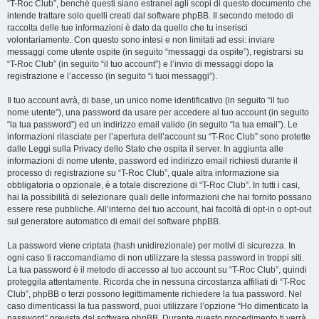
“T-Roc Club”, benché questi siano estranei agli scopi di questo documento che
intende trattare solo quelli creati dal software phpBB. Il secondo metodo di
raccolta delle tue informazioni è dato da quello che tu inserisci
volontariamente. Con questo sono intesi e non limitati ad essi: inviare
messaggi come utente ospite (in seguito “messaggi da ospite”), registrarsi su
“T-Roc Club” (in seguito “il tuo account”) e l’invio di messaggi dopo la
registrazione e l’accesso (in seguito “i tuoi messaggi”).
Il tuo account avrà, di base, un unico nome identificativo (in seguito “il tuo
nome utente”), una password da usare per accedere al tuo account (in seguito
“la tua password”) ed un indirizzo email valido (in seguito “la tua email”). Le
informazioni rilasciate per l’apertura dell’account su “T-Roc Club” sono protette
dalle Leggi sulla Privacy dello Stato che ospita il server. In aggiunta alle
informazioni di nome utente, password ed indirizzo email richiesti durante il
processo di registrazione su “T-Roc Club”, quale altra informazione sia
obbligatoria o opzionale, è a totale discrezione di “T-Roc Club”. In tutti i casi,
hai la possibilità di selezionare quali delle informazioni che hai fornito possano
essere rese pubbliche. All’interno del tuo account, hai facoltà di opt-in o opt-out
sul generatore automatico di email del software phpBB.
La password viene criptata (hash unidirezionale) per motivi di sicurezza. In
ogni caso ti raccomandiamo di non utilizzare la stessa password in troppi siti.
La tua password è il metodo di accesso al tuo account su “T-Roc Club”, quindi
proteggila attentamente. Ricorda che in nessuna circostanza affiliati di “T-Roc
Club”, phpBB o terzi possono legittimamente richiedere la tua password. Nel
caso dimenticassi la tua password, puoi utilizzare l’opzione “Ho dimenticato la
password” prevista dal software phpBB. Durante questo procedimento ti verrà