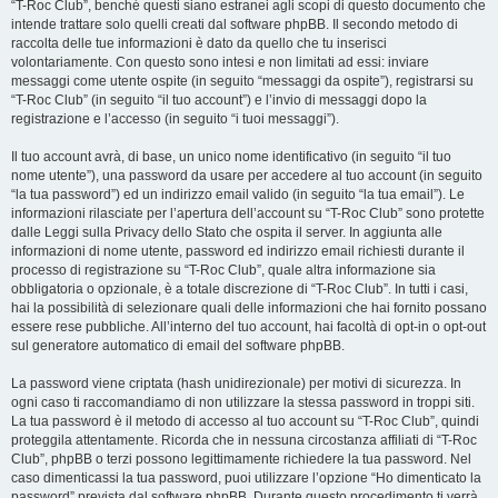
“T-Roc Club”, benché questi siano estranei agli scopi di questo documento che
intende trattare solo quelli creati dal software phpBB. Il secondo metodo di
raccolta delle tue informazioni è dato da quello che tu inserisci
volontariamente. Con questo sono intesi e non limitati ad essi: inviare
messaggi come utente ospite (in seguito “messaggi da ospite”), registrarsi su
“T-Roc Club” (in seguito “il tuo account”) e l’invio di messaggi dopo la
registrazione e l’accesso (in seguito “i tuoi messaggi”).
Il tuo account avrà, di base, un unico nome identificativo (in seguito “il tuo
nome utente”), una password da usare per accedere al tuo account (in seguito
“la tua password”) ed un indirizzo email valido (in seguito “la tua email”). Le
informazioni rilasciate per l’apertura dell’account su “T-Roc Club” sono protette
dalle Leggi sulla Privacy dello Stato che ospita il server. In aggiunta alle
informazioni di nome utente, password ed indirizzo email richiesti durante il
processo di registrazione su “T-Roc Club”, quale altra informazione sia
obbligatoria o opzionale, è a totale discrezione di “T-Roc Club”. In tutti i casi,
hai la possibilità di selezionare quali delle informazioni che hai fornito possano
essere rese pubbliche. All’interno del tuo account, hai facoltà di opt-in o opt-out
sul generatore automatico di email del software phpBB.
La password viene criptata (hash unidirezionale) per motivi di sicurezza. In
ogni caso ti raccomandiamo di non utilizzare la stessa password in troppi siti.
La tua password è il metodo di accesso al tuo account su “T-Roc Club”, quindi
proteggila attentamente. Ricorda che in nessuna circostanza affiliati di “T-Roc
Club”, phpBB o terzi possono legittimamente richiedere la tua password. Nel
caso dimenticassi la tua password, puoi utilizzare l’opzione “Ho dimenticato la
password” prevista dal software phpBB. Durante questo procedimento ti verrà