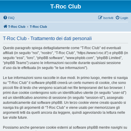
T-Roc Club
FAQ
Iscriviti
Login
T-Roc Club
T-Roc Club
T-Roc Club - Trattamento dei dati personali
Questo paragrafo spiega dettagliatamente come “T-Roc Club” ed eventuali
affiliati (in seguito “noi”, “nostro”, “T-Roc Club”, “https://www.t-roc.it”) e phpBB (in
seguito “essi”, “loro”, “phpBB software”, “www.phpbb.com”, “phpBB Limited”,
“phpBB Teams”) usano le informazioni raccolte durante qualsiasi sessione
d’uso da te effettuata (in seguito “le tue informazioni”).
Le tue informazioni sono raccolte in due modi. In primo luogo, mentre si naviga
su “T-Roc Club” il software phpBB creerà un certo numero di cookie, che sono
piccoli file di testo che vengono scaricati nei file temporanei del tuo browser. I
primi due cookie contengono solo un identificativo utente (in seguito “user-id”)
ed un identificativo anonimo di sessione (in seguito “session-id”), assegnato
automaticamente dal software phpBB. Un terzo cookie viene creato quando si
naviga tra gli argomenti di “T-Roc Club” e viene usato per memorizzare gli
argomenti letti da quelli ancora da leggere, quindi agevolando la lettura nelle
tue visite future.
Possiamo anche generare cookie esterni al software phpBB mentre navighi su