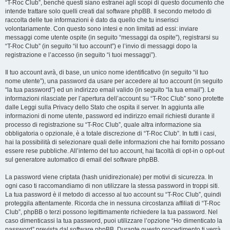
“T-Roc Club”, benché questi siano estranei agli scopi di questo documento che
intende trattare solo quelli creati dal software phpBB. Il secondo metodo di
raccolta delle tue informazioni è dato da quello che tu inserisci
volontariamente. Con questo sono intesi e non limitati ad essi: inviare
messaggi come utente ospite (in seguito “messaggi da ospite”), registrarsi su
“T-Roc Club” (in seguito “il tuo account”) e l’invio di messaggi dopo la
registrazione e l’accesso (in seguito “i tuoi messaggi”).
Il tuo account avrà, di base, un unico nome identificativo (in seguito “il tuo
nome utente”), una password da usare per accedere al tuo account (in seguito
“la tua password”) ed un indirizzo email valido (in seguito “la tua email”). Le
informazioni rilasciate per l’apertura dell’account su “T-Roc Club” sono protette
dalle Leggi sulla Privacy dello Stato che ospita il server. In aggiunta alle
informazioni di nome utente, password ed indirizzo email richiesti durante il
processo di registrazione su “T-Roc Club”, quale altra informazione sia
obbligatoria o opzionale, è a totale discrezione di “T-Roc Club”. In tutti i casi,
hai la possibilità di selezionare quali delle informazioni che hai fornito possano
essere rese pubbliche. All’interno del tuo account, hai facoltà di opt-in o opt-out
sul generatore automatico di email del software phpBB.
La password viene criptata (hash unidirezionale) per motivi di sicurezza. In
ogni caso ti raccomandiamo di non utilizzare la stessa password in troppi siti.
La tua password è il metodo di accesso al tuo account su “T-Roc Club”, quindi
proteggila attentamente. Ricorda che in nessuna circostanza affiliati di “T-Roc
Club”, phpBB o terzi possono legittimamente richiedere la tua password. Nel
caso dimenticassi la tua password, puoi utilizzare l’opzione “Ho dimenticato la
password” prevista dal software phpBB. Durante questo procedimento ti verrà