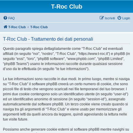
T-Roc Club
FAQ
Iscriviti
Login
T-Roc Club
T-Roc Club
T-Roc Club - Trattamento dei dati personali
Questo paragrafo spiega dettagliatamente come “T-Roc Club” ed eventuali
affiliati (in seguito “noi”, “nostro”, “T-Roc Club”, “https://www.t-roc.it”) e phpBB (in
seguito “essi”, “loro”, “phpBB software”, “www.phpbb.com”, “phpBB Limited”,
“phpBB Teams”) usano le informazioni raccolte durante qualsiasi sessione
d’uso da te effettuata (in seguito “le tue informazioni”).
Le tue informazioni sono raccolte in due modi. In primo luogo, mentre si naviga
su “T-Roc Club” il software phpBB creerà un certo numero di cookie, che sono
piccoli file di testo che vengono scaricati nei file temporanei del tuo browser. I
primi due cookie contengono solo un identificativo utente (in seguito “user-id”)
ed un identificativo anonimo di sessione (in seguito “session-id”), assegnato
automaticamente dal software phpBB. Un terzo cookie viene creato quando si
naviga tra gli argomenti di “T-Roc Club” e viene usato per memorizzare gli
argomenti letti da quelli ancora da leggere, quindi agevolando la lettura nelle
tue visite future.
Possiamo anche generare cookie esterni al software phpBB mentre navighi su