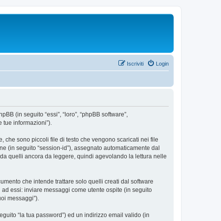
Iscriviti
Login
hpBB (in seguito “essi”, “loro”, “phpBB software”,
 tue informazioni”).
che sono piccoli file di testo che vengono scaricati nei file
ione (in seguito “session-id”), assegnato automaticamente dal
da quelli ancora da leggere, quindi agevolando la lettura nelle
ento che intende trattare solo quelli creati dal software
i ad essi: inviare messaggi come utente ospite (in seguito
tuoi messaggi”).
eguito “la tua password”) ed un indirizzo email valido (in