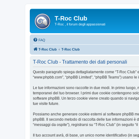
T-Roc Club
T-Roc , il forum degli appassionati
FAQ
T-Roc Club
T-Roc Club
T-Roc Club - Trattamento dei dati personali
Questo paragrafo spiega dettagliatamente come “T-Roc Club” ed eve
“www.phpbb.com”, “phpBB Limited”, “phpBB Teams”) usano le infor
Le tue informazioni sono raccolte in due modi. In primo luogo, m
temporanei del tuo browser. I primi due cookie contengono solo 
software phpBB. Un terzo cookie viene creato quando si naviga t
tue visite future.
Possiamo anche generare cookie esterni al software phpBB mentr
phpBB. Il secondo metodo di raccolta delle tue informazioni è d
“messaggi da ospite”), registrarsi su “T-Roc Club” (in seguito “il
Il tuo account avrà, di base, un unico nome identificativo (in s