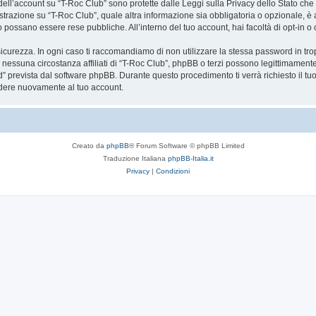
a dell’account su “T-Roc Club” sono protette dalle Leggi sulla Privacy dello Stato che 
trazione su “T-Roc Club”, quale altra informazione sia obbligatoria o opzionale, è a to
ito possano essere rese pubbliche. All’interno del tuo account, hai facoltà di opt-in
icurezza. In ogni caso ti raccomandiamo di non utilizzare la stessa password in tro
 nessuna circostanza affiliati di “T-Roc Club”, phpBB o terzi possono legittimament
” prevista dal software phpBB. Durante questo procedimento ti verrà richiesto il t
dere nuovamente al tuo account.
Creato da
phpBB
® Forum Software © phpBB Limited
Traduzione Italiana
phpBB-Italia.it
Privacy
|
Condizioni