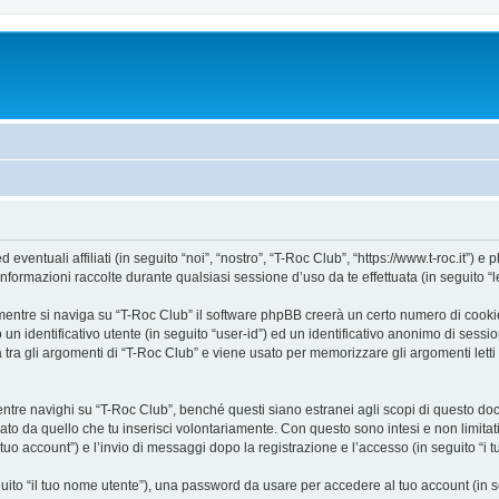
ntuali affiliati (in seguito “noi”, “nostro”, “T-Roc Club”, “https://www.t-roc.it”) e p
mazioni raccolte durante qualsiasi sessione d’uso da te effettuata (in seguito “le
entre si naviga su “T-Roc Club” il software phpBB creerà un certo numero di cookie, 
un identificativo utente (in seguito “user-id”) ed un identificativo anonimo di sess
ra gli argomenti di “T-Roc Club” e viene usato per memorizzare gli argomenti letti 
e navighi su “T-Roc Club”, benché questi siano estranei agli scopi di questo docum
ato da quello che tu inserisci volontariamente. Con questo sono intesi e non limitat
 tuo account”) e l’invio di messaggi dopo la registrazione e l’accesso (in seguito “i 
eguito “il tuo nome utente”), una password da usare per accedere al tuo account (in s