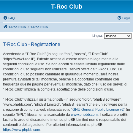
T-Roc Club
FAQ
Login
T-Roc Club
T-Roc Club
Lingua:
T-Roc Club - Registrazione
Accedendo a “T-Roc Club” (in seguito “noi”, “nostro”, “T-Roc Club”,
“https://www.t-roc.it”), l’utente accetta di essere vincolato legalmente alle
seguenti condizioni d’uso. Se non accetti di essere limitato legalmente dalle
condizioni d’uso seguenti non utilizzare i servizi offerti da “T-Roc Club”. Le
condizioni d’uso possono cambiare in qualunque momento, sarà nostra
premura avvisarti di tali modifiche, benché sia opportuno controllare con
frequenza queste pagine per eventuali modifiche, dato che l’uso dei servizi di
“T-Roc Club” implica la completa accettazione delle condizioni d’uso.
“T-Roc Club” utilizza il sistema phpBB (in seguito “loro”, “phpBB software”,
“www.phpbb.com”, “phpBB Limited”, “phpBB Teams”) che è un software per la
creazione di comunità web rilasciata sotto “
GNU General Public License v2
” (in
seguito “GPL”) liberamente scaricabile da
www.phpbb.com
. Il software phpBB
facilita le aree di discussione internet; phpBB Limited non è responsabile dei
contenuti e della gestione. Per ulteriori informazioni su phpBB:
https://www.phpbb.com
.