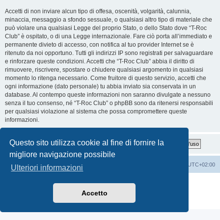
Accetti di non inviare alcun tipo di offesa, oscenità, volgarità, calunnia,
minaccia, messaggio a sfondo sessuale, o qualsiasi altro tipo di materiale che
può violare una qualsiasi Legge del proprio Stato, o dello Stato dove “T-Roc
Club” è ospitato, o di una Legge internazionale. Fare ciò porta all’immediato e
permanente divieto di accesso, con notifica al tuo provider Internet se è
ritenuto da noi opportuno. Tutti gli indirizzi IP sono registrati per salvaguardare
e rinforzare queste condizioni. Accetti che “T-Roc Club” abbia il diritto di
rimuovere, riscrivere, spostare o chiudere qualsiasi argomento in qualsiasi
momento lo ritenga necessario. Come fruitore di questo servizio, accetti che
ogni informazione (dato personale) tu abbia inviato sia conservata in un
database. Al contempo queste informazioni non saranno divulgate a nessuno
senza il tuo consenso, né “T-Roc Club” o phpBB sono da ritenersi responsabili
per qualsiasi violazione al sistema che possa compromettere queste
informazioni.
Questo sito utilizza cookie al fine di fornire la
migliore navigazione possibile
T-Roc Club
T-Roc Club
Tutti gli orari sono
UTC+02:00
Ulteriori informazioni
Creato da
phpBB
® Forum Software © phpBB Limited
Traduzione Italiana
phpBB-Italia.it
Accetto
Privacy
|
Condizioni