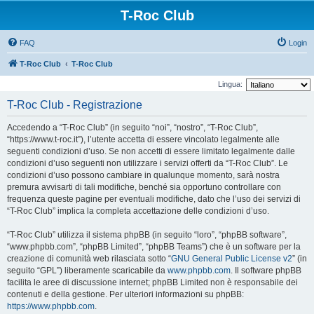
T-Roc Club
FAQ
Login
T-Roc Club
T-Roc Club
Lingua:
T-Roc Club - Registrazione
Accedendo a “T-Roc Club” (in seguito “noi”, “nostro”, “T-Roc Club”,
“https://www.t-roc.it”), l’utente accetta di essere vincolato legalmente alle
seguenti condizioni d’uso. Se non accetti di essere limitato legalmente dalle
condizioni d’uso seguenti non utilizzare i servizi offerti da “T-Roc Club”. Le
condizioni d’uso possono cambiare in qualunque momento, sarà nostra
premura avvisarti di tali modifiche, benché sia opportuno controllare con
frequenza queste pagine per eventuali modifiche, dato che l’uso dei servizi di
“T-Roc Club” implica la completa accettazione delle condizioni d’uso.
“T-Roc Club” utilizza il sistema phpBB (in seguito “loro”, “phpBB software”,
“www.phpbb.com”, “phpBB Limited”, “phpBB Teams”) che è un software per la
creazione di comunità web rilasciata sotto “
GNU General Public License v2
” (in
seguito “GPL”) liberamente scaricabile da
www.phpbb.com
. Il software phpBB
facilita le aree di discussione internet; phpBB Limited non è responsabile dei
contenuti e della gestione. Per ulteriori informazioni su phpBB:
https://www.phpbb.com
.