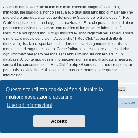
Accetti di non inviare alcun tipo di offesa, oscenità, volgarità, calunnia,
minaccia, messaggio a sfondo sessuale, o qualsiasi altro tipo di materiale che
può violare una qualsiasi Legge del proprio Stato, o dello Stato dove “T-Roc
Club” è ospitato, o di una Legge internazionale. Fare ciò porta all’immediato e
permanente divieto di accesso, con notifica al tuo provider Internet se è
ritenuto da noi opportuno. Tutti gli indirizzi IP sono registrati per salvaguardare
e rinforzare queste condizioni. Accetti che “T-Roc Club” abbia il diritto di
rimuovere, riscrivere, spostare o chiudere qualsiasi argomento in qualsiasi
momento lo ritenga necessario. Come fruitore di questo servizio, accetti che
ogni informazione (dato personale) tu abbia inviato sia conservata in un
database. Al contempo queste informazioni non saranno divulgate a nessuno
senza il tuo consenso, né “T-Roc Club” o phpBB sono da ritenersi responsabili
per qualsiasi violazione al sistema che possa compromettere queste
informazioni.
Questo sito utilizza cookie al fine di fornire la
migliore navigazione possibile
T-Roc Club
T-Roc Club
Tutti gli orari sono
UTC+02:00
Ulteriori informazioni
Creato da
phpBB
® Forum Software © phpBB Limited
Traduzione Italiana
phpBB-Italia.it
Accetto
Privacy
|
Condizioni