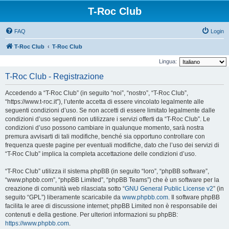
T-Roc Club
FAQ
Login
T-Roc Club
T-Roc Club
Lingua:
T-Roc Club - Registrazione
Accedendo a “T-Roc Club” (in seguito “noi”, “nostro”, “T-Roc Club”,
“https://www.t-roc.it”), l’utente accetta di essere vincolato legalmente alle
seguenti condizioni d’uso. Se non accetti di essere limitato legalmente dalle
condizioni d’uso seguenti non utilizzare i servizi offerti da “T-Roc Club”. Le
condizioni d’uso possono cambiare in qualunque momento, sarà nostra
premura avvisarti di tali modifiche, benché sia opportuno controllare con
frequenza queste pagine per eventuali modifiche, dato che l’uso dei servizi di
“T-Roc Club” implica la completa accettazione delle condizioni d’uso.
“T-Roc Club” utilizza il sistema phpBB (in seguito “loro”, “phpBB software”,
“www.phpbb.com”, “phpBB Limited”, “phpBB Teams”) che è un software per la
creazione di comunità web rilasciata sotto “
GNU General Public License v2
” (in
seguito “GPL”) liberamente scaricabile da
www.phpbb.com
. Il software phpBB
facilita le aree di discussione internet; phpBB Limited non è responsabile dei
contenuti e della gestione. Per ulteriori informazioni su phpBB:
https://www.phpbb.com
.