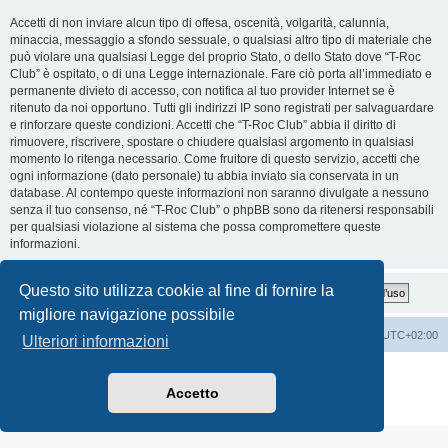
Accetti di non inviare alcun tipo di offesa, oscenità, volgarità, calunnia,
minaccia, messaggio a sfondo sessuale, o qualsiasi altro tipo di materiale che
può violare una qualsiasi Legge del proprio Stato, o dello Stato dove “T-Roc
Club” è ospitato, o di una Legge internazionale. Fare ciò porta all’immediato e
permanente divieto di accesso, con notifica al tuo provider Internet se è
ritenuto da noi opportuno. Tutti gli indirizzi IP sono registrati per salvaguardare
e rinforzare queste condizioni. Accetti che “T-Roc Club” abbia il diritto di
rimuovere, riscrivere, spostare o chiudere qualsiasi argomento in qualsiasi
momento lo ritenga necessario. Come fruitore di questo servizio, accetti che
ogni informazione (dato personale) tu abbia inviato sia conservata in un
database. Al contempo queste informazioni non saranno divulgate a nessuno
senza il tuo consenso, né “T-Roc Club” o phpBB sono da ritenersi responsabili
per qualsiasi violazione al sistema che possa compromettere queste
informazioni.
Questo sito utilizza cookie al fine di fornire la
migliore navigazione possibile
T-Roc Club
T-Roc Club
Tutti gli orari sono
UTC+02:00
Ulteriori informazioni
Creato da
phpBB
® Forum Software © phpBB Limited
Traduzione Italiana
phpBB-Italia.it
Accetto
Privacy
|
Condizioni