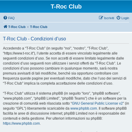
T-Roc Club
FAQ
Iscriviti
Login
T-Roc Club
T-Roc Club
T-Roc Club - Condizioni d’uso
Accedendo a “T-Roc Club” (in seguito “noi”, “nostro”, “T-Roc Club”,
“https://www.t-roc.it”), l’utente accetta di essere vincolato legalmente alle
seguenti condizioni d’uso. Se non accetti di essere limitato legalmente dalle
condizioni d’uso seguenti non utilizzare i servizi offerti da “T-Roc Club”. Le
condizioni d’uso possono cambiare in qualunque momento, sarà nostra
premura avvisarti di tali modifiche, benché sia opportuno controllare con
frequenza queste pagine per eventuali modifiche, dato che l’uso dei servizi di
“T-Roc Club” implica la completa accettazione delle condizioni d’uso.
“T-Roc Club” utilizza il sistema phpBB (in seguito “loro”, “phpBB software”,
“www.phpbb.com”, “phpBB Limited”, “phpBB Teams”) che è un software per la
creazione di comunità web rilasciata sotto “
GNU General Public License v2
” (in
seguito “GPL”) liberamente scaricabile da
www.phpbb.com
. Il software phpBB
facilita le aree di discussione internet; phpBB Limited non è responsabile dei
contenuti e della gestione. Per ulteriori informazioni su phpBB:
https://www.phpbb.com
.