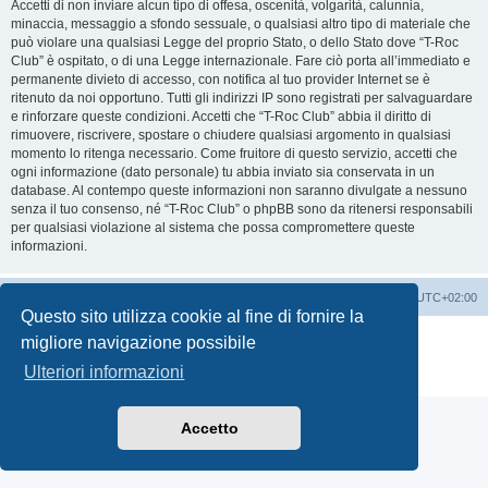
Accetti di non inviare alcun tipo di offesa, oscenità, volgarità, calunnia,
minaccia, messaggio a sfondo sessuale, o qualsiasi altro tipo di materiale che
può violare una qualsiasi Legge del proprio Stato, o dello Stato dove “T-Roc
Club” è ospitato, o di una Legge internazionale. Fare ciò porta all’immediato e
permanente divieto di accesso, con notifica al tuo provider Internet se è
ritenuto da noi opportuno. Tutti gli indirizzi IP sono registrati per salvaguardare
e rinforzare queste condizioni. Accetti che “T-Roc Club” abbia il diritto di
rimuovere, riscrivere, spostare o chiudere qualsiasi argomento in qualsiasi
momento lo ritenga necessario. Come fruitore di questo servizio, accetti che
ogni informazione (dato personale) tu abbia inviato sia conservata in un
database. Al contempo queste informazioni non saranno divulgate a nessuno
senza il tuo consenso, né “T-Roc Club” o phpBB sono da ritenersi responsabili
per qualsiasi violazione al sistema che possa compromettere queste
informazioni.
T-Roc Club
T-Roc Club
Tutti gli orari sono
UTC+02:00
Questo sito utilizza cookie al fine di fornire la
Creato da
phpBB
® Forum Software © phpBB Limited
migliore navigazione possibile
Traduzione Italiana
phpBB-Italia.it
Ulteriori informazioni
Privacy
|
Condizioni
Accetto