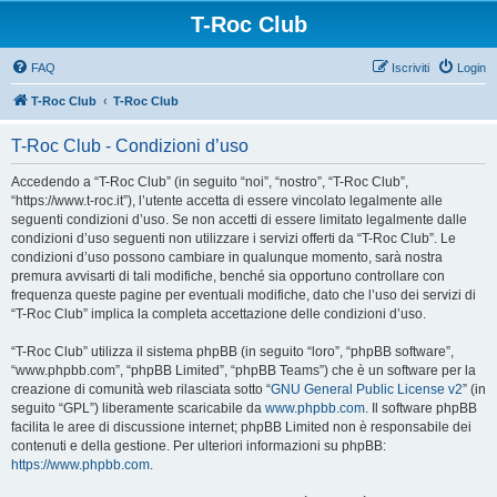
T-Roc Club
FAQ
Iscriviti
Login
T-Roc Club
T-Roc Club
T-Roc Club - Condizioni d’uso
Accedendo a “T-Roc Club” (in seguito “noi”, “nostro”, “T-Roc Club”,
“https://www.t-roc.it”), l’utente accetta di essere vincolato legalmente alle
seguenti condizioni d’uso. Se non accetti di essere limitato legalmente dalle
condizioni d’uso seguenti non utilizzare i servizi offerti da “T-Roc Club”. Le
condizioni d’uso possono cambiare in qualunque momento, sarà nostra
premura avvisarti di tali modifiche, benché sia opportuno controllare con
frequenza queste pagine per eventuali modifiche, dato che l’uso dei servizi di
“T-Roc Club” implica la completa accettazione delle condizioni d’uso.
“T-Roc Club” utilizza il sistema phpBB (in seguito “loro”, “phpBB software”,
“www.phpbb.com”, “phpBB Limited”, “phpBB Teams”) che è un software per la
creazione di comunità web rilasciata sotto “
GNU General Public License v2
” (in
seguito “GPL”) liberamente scaricabile da
www.phpbb.com
. Il software phpBB
facilita le aree di discussione internet; phpBB Limited non è responsabile dei
contenuti e della gestione. Per ulteriori informazioni su phpBB:
https://www.phpbb.com
.