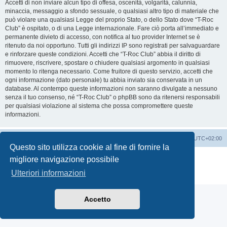
Accetti di non inviare alcun tipo di offesa, oscenità, volgarità, calunnia,
minaccia, messaggio a sfondo sessuale, o qualsiasi altro tipo di materiale che
può violare una qualsiasi Legge del proprio Stato, o dello Stato dove “T-Roc
Club” è ospitato, o di una Legge internazionale. Fare ciò porta all’immediato e
permanente divieto di accesso, con notifica al tuo provider Internet se è
ritenuto da noi opportuno. Tutti gli indirizzi IP sono registrati per salvaguardare
e rinforzare queste condizioni. Accetti che “T-Roc Club” abbia il diritto di
rimuovere, riscrivere, spostare o chiudere qualsiasi argomento in qualsiasi
momento lo ritenga necessario. Come fruitore di questo servizio, accetti che
ogni informazione (dato personale) tu abbia inviato sia conservata in un
database. Al contempo queste informazioni non saranno divulgate a nessuno
senza il tuo consenso, né “T-Roc Club” o phpBB sono da ritenersi responsabili
per qualsiasi violazione al sistema che possa compromettere queste
informazioni.
T-Roc Club
T-Roc Club
Tutti gli orari sono
UTC+02:00
Questo sito utilizza cookie al fine di fornire la
Creato da
phpBB
® Forum Software © phpBB Limited
migliore navigazione possibile
Traduzione Italiana
phpBB-Italia.it
Ulteriori informazioni
Privacy
|
Condizioni
Accetto