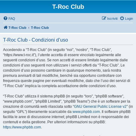
T-Roc Club
FAQ
Iscriviti
Login
T-Roc Club
T-Roc Club
T-Roc Club - Condizioni d’uso
Accedendo a “T-Roc Club” (in seguito “noi”, “nostro”, “T-Roc Club”,
“https://www.t-roc.it”), l’utente accetta di essere vincolato legalmente alle
seguenti condizioni d’uso. Se non accetti di essere limitato legalmente dalle
condizioni d’uso seguenti non utilizzare i servizi offerti da “T-Roc Club”. Le
condizioni d’uso possono cambiare in qualunque momento, sarà nostra
premura avvisarti di tali modifiche, benché sia opportuno controllare con
frequenza queste pagine per eventuali modifiche, dato che l’uso dei servizi di
“T-Roc Club” implica la completa accettazione delle condizioni d’uso.
“T-Roc Club” utilizza il sistema phpBB (in seguito “loro”, “phpBB software”,
“www.phpbb.com”, “phpBB Limited”, “phpBB Teams”) che è un software per la
creazione di comunità web rilasciata sotto “
GNU General Public License v2
” (in
seguito “GPL”) liberamente scaricabile da
www.phpbb.com
. Il software phpBB
facilita le aree di discussione internet; phpBB Limited non è responsabile dei
contenuti e della gestione. Per ulteriori informazioni su phpBB:
https://www.phpbb.com
.