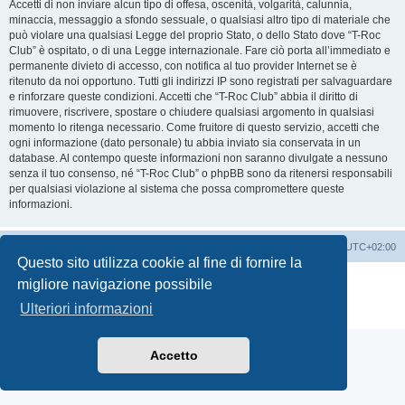
Accetti di non inviare alcun tipo di offesa, oscenità, volgarità, calunnia,
minaccia, messaggio a sfondo sessuale, o qualsiasi altro tipo di materiale che
può violare una qualsiasi Legge del proprio Stato, o dello Stato dove “T-Roc
Club” è ospitato, o di una Legge internazionale. Fare ciò porta all’immediato e
permanente divieto di accesso, con notifica al tuo provider Internet se è
ritenuto da noi opportuno. Tutti gli indirizzi IP sono registrati per salvaguardare
e rinforzare queste condizioni. Accetti che “T-Roc Club” abbia il diritto di
rimuovere, riscrivere, spostare o chiudere qualsiasi argomento in qualsiasi
momento lo ritenga necessario. Come fruitore di questo servizio, accetti che
ogni informazione (dato personale) tu abbia inviato sia conservata in un
database. Al contempo queste informazioni non saranno divulgate a nessuno
senza il tuo consenso, né “T-Roc Club” o phpBB sono da ritenersi responsabili
per qualsiasi violazione al sistema che possa compromettere queste
informazioni.
T-Roc Club
T-Roc Club
Tutti gli orari sono
UTC+02:00
Questo sito utilizza cookie al fine di fornire la
Creato da
phpBB
® Forum Software © phpBB Limited
migliore navigazione possibile
Traduzione Italiana
phpBB-Italia.it
Ulteriori informazioni
Privacy
|
Condizioni
Accetto