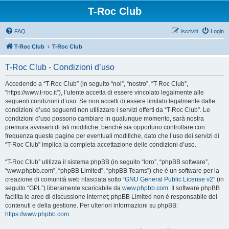
T-Roc Club
FAQ
Iscriviti
Login
T-Roc Club
T-Roc Club
T-Roc Club - Condizioni d’uso
Accedendo a “T-Roc Club” (in seguito “noi”, “nostro”, “T-Roc Club”,
“https://www.t-roc.it”), l’utente accetta di essere vincolato legalmente alle
seguenti condizioni d’uso. Se non accetti di essere limitato legalmente dalle
condizioni d’uso seguenti non utilizzare i servizi offerti da “T-Roc Club”. Le
condizioni d’uso possono cambiare in qualunque momento, sarà nostra
premura avvisarti di tali modifiche, benché sia opportuno controllare con
frequenza queste pagine per eventuali modifiche, dato che l’uso dei servizi di
“T-Roc Club” implica la completa accettazione delle condizioni d’uso.
“T-Roc Club” utilizza il sistema phpBB (in seguito “loro”, “phpBB software”,
“www.phpbb.com”, “phpBB Limited”, “phpBB Teams”) che è un software per la
creazione di comunità web rilasciata sotto “
GNU General Public License v2
” (in
seguito “GPL”) liberamente scaricabile da
www.phpbb.com
. Il software phpBB
facilita le aree di discussione internet; phpBB Limited non è responsabile dei
contenuti e della gestione. Per ulteriori informazioni su phpBB:
https://www.phpbb.com
.