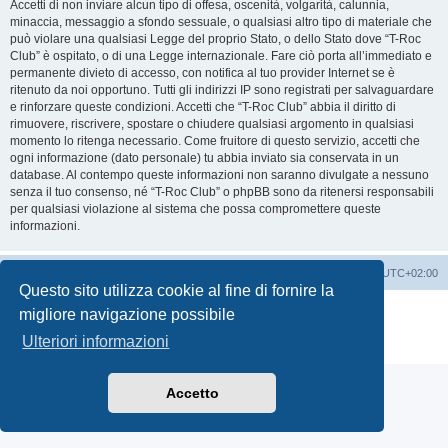
Accetti di non inviare alcun tipo di offesa, oscenità, volgarità, calunnia,
minaccia, messaggio a sfondo sessuale, o qualsiasi altro tipo di materiale che
può violare una qualsiasi Legge del proprio Stato, o dello Stato dove “T-Roc
Club” è ospitato, o di una Legge internazionale. Fare ciò porta all’immediato e
permanente divieto di accesso, con notifica al tuo provider Internet se è
ritenuto da noi opportuno. Tutti gli indirizzi IP sono registrati per salvaguardare
e rinforzare queste condizioni. Accetti che “T-Roc Club” abbia il diritto di
rimuovere, riscrivere, spostare o chiudere qualsiasi argomento in qualsiasi
momento lo ritenga necessario. Come fruitore di questo servizio, accetti che
ogni informazione (dato personale) tu abbia inviato sia conservata in un
database. Al contempo queste informazioni non saranno divulgate a nessuno
senza il tuo consenso, né “T-Roc Club” o phpBB sono da ritenersi responsabili
per qualsiasi violazione al sistema che possa compromettere queste
informazioni.
T-Roc Club
T-Roc Club
Tutti gli orari sono
UTC+02:00
Questo sito utilizza cookie al fine di fornire la
Creato da
phpBB
® Forum Software © phpBB Limited
migliore navigazione possibile
Traduzione Italiana
phpBB-Italia.it
Ulteriori informazioni
Privacy
|
Condizioni
Accetto