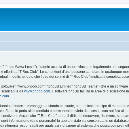
”, “https://www.t-roc.it”), l’utente accetta di essere vincolato legalmente alle seguen
vizi offerti da “T-Roc Club”. Le condizioni d’uso possono cambiare in qualunque mom
uali modifiche, dato che l’uso dei servizi di “T-Roc Club” implica la completa acce
BB software”, “www.phpbb.com”, “phpBB Limited”, “phpBB Teams”) che è un software p
e scaricabile da
www.phpbb.com
. Il software phpBB facilita le aree di discussione
bb.com
.
 calunnia, minaccia, messaggio a sfondo sessuale, o qualsiasi altro tipo di materiale
e. Fare ciò porta all’immediato e permanente divieto di accesso, con notifica al tuo p
e condizioni. Accetti che “T-Roc Club” abbia il diritto di rimuovere, riscrivere, spo
he ogni informazione (dato personale) tu abbia inviato sia conservata in un databa
a ritenersi responsabili per qualsiasi violazione al sistema che possa compromett