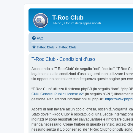
T-Roc Club
T-Roc , il forum degli appassionati
FAQ
T-Roc Club
T-Roc Club
T-Roc Club - Condizioni d’uso
Accedendo a “T-Roc Club” (in seguito “noi”, “nostro”, “T-Roc Club
legalmente dalle condizioni d’uso seguenti non utilizzare i ser
sia opportuno controllare con frequenza queste pagine per event
“T-Roc Club” utilizza il sistema phpBB (in seguito “loro”, “php
GNU General Public License v2
” (in seguito “GPL”) liberament
gestione. Per ulteriori informazioni su phpBB:
https://www.php
Accetti di non inviare alcun tipo di offesa, oscenità, volgarità,
Stato dove “T-Roc Club” è ospitato, o di una Legge internazional
indirizzi IP sono registrati per salvaguardare e rinforzare quest
ritenga necessario. Come fruitore di questo servizio, accetti c
nessuno senza il tuo consenso, né “T-Roc Club” o phpBB sono d