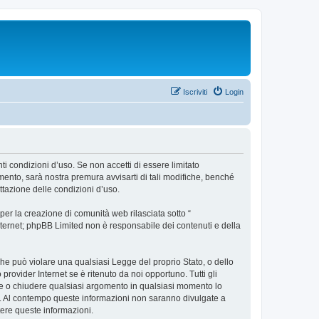
Iscriviti
Login
ti condizioni d’uso. Se non accetti di essere limitato
ento, sarà nostra premura avvisarti di tali modifiche, benché
ttazione delle condizioni d’uso.
er la creazione di comunità web rilasciata sotto “
 internet; phpBB Limited non è responsabile dei contenuti e della
 che può violare una qualsiasi Legge del proprio Stato, o dello
rovider Internet se è ritenuto da noi opportuno. Tutti gli
stare o chiudere qualsiasi argomento in qualsiasi momento lo
se. Al contempo queste informazioni non saranno divulgate a
ere queste informazioni.