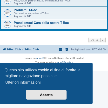
Foto, colori, personalizzazioni della nostra T-Roc
Argomenti:
201
Problemi T-Roc
Discussioni su problemi T-Roc
Argomenti:
800
Prendiamoci Cura della nostra T-Roc
Argomenti:
103
Vai a
T-Roc Club
T-Roc Club
Tutti gli orari sono
UTC+02:00
Creato da
phpBB
® Forum Software © phpBB Limited
Traduzione Italiana
phpBB-Italia.it
Privacy
|
Condizioni
Questo sito utilizza cookie al fine di fornire la
migliore navigazione possibile
Ulteriori informazioni
Accetto