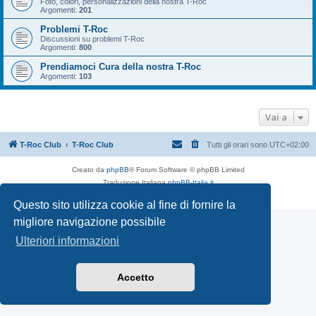
Foto, colori, personalizzazioni della nostra T-Roc
Argomenti:
201
Problemi T-Roc
Discussioni su problemi T-Roc
Argomenti:
800
Prendiamoci Cura della nostra T-Roc
Argomenti:
103
Vai a
T-Roc Club
T-Roc Club
Tutti gli orari sono
UTC+02:00
Creato da
phpBB
® Forum Software © phpBB Limited
Traduzione Italiana
phpBB-Italia.it
Privacy
|
Condizioni
Questo sito utilizza cookie al fine di fornire la
migliore navigazione possibile
Ulteriori informazioni
Accetto