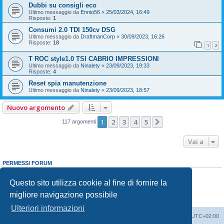
Dubbi su consigli eco
Ultimo messaggio da
Ennio56
«
25/03/2024, 16:49
Risposte:
1
Consumi 2.0 TDI 150cv DSG
Ultimo messaggio da
DraftmanCorp
«
30/09/2023, 16:26
Risposte:
18
1
2
T ROC style1.0 TSI CABRIO IMPRESSIONI
Ultimo messaggio da
Ninalety
«
23/09/2023, 19:33
Risposte:
4
Reset spia manutenzione
Ultimo messaggio da
Ninalety
«
23/09/2023, 18:57
Nuovo argomento
1
2
3
4
5
Prossimo
117 argomenti
Vai a
PERMESSI FORUM
Non puoi
aprire nuovi argomenti
Non puoi
rispondere negli argomenti
Questo sito utilizza cookie al fine di fornire la
Non puoi
modificare i tuoi messaggi
migliore navigazione possibile
Non puoi
cancellare i tuoi messaggi
Non puoi
inviare allegati
Ulteriori informazioni
T-Roc Club
T-Roc Club
Tutti gli orari sono
UTC+02:00