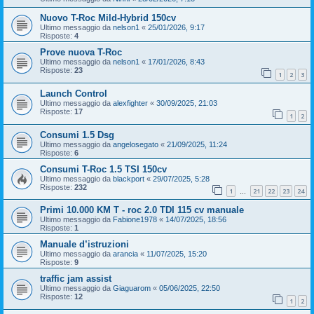
Nuovo T-Roc Mild-Hybrid 150cv
Ultimo messaggio da
nelson1
«
25/01/2026, 9:17
Risposte:
4
Prove nuova T-Roc
Ultimo messaggio da
nelson1
«
17/01/2026, 8:43
Risposte:
23
1
2
3
Launch Control
Ultimo messaggio da
alexfighter
«
30/09/2025, 21:03
Risposte:
17
1
2
Consumi 1.5 Dsg
Ultimo messaggio da
angelosegato
«
21/09/2025, 11:24
Risposte:
6
Consumi T-Roc 1.5 TSI 150cv
Ultimo messaggio da
blackport
«
29/07/2025, 5:28
Risposte:
232
1
21
22
23
24
…
Primi 10.000 KM T - roc 2.0 TDI 115 cv manuale
Ultimo messaggio da
Fabione1978
«
14/07/2025, 18:56
Risposte:
1
Manuale d’istruzioni
Ultimo messaggio da
arancia
«
11/07/2025, 15:20
Risposte:
9
traffic jam assist
Ultimo messaggio da
Giaguarom
«
05/06/2025, 22:50
Risposte:
12
1
2