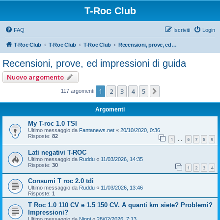
T-Roc Club
FAQ
Iscriviti
Login
T-Roc Club
T-Roc Club
T-Roc Club
Recensioni, prove, ed impressioni di guida
Recensioni, prove, ed impressioni di guida
Nuovo argomento
1
2
3
4
5
Prossimo
117 argomenti
Argomenti
My T-roc 1.0 TSI
Ultimo messaggio da
Fantanews.net
«
20/10/2020, 0:36
Risposte:
82
1
6
7
8
9
…
Lati negativi T-ROC
Ultimo messaggio da
Ruddu
«
11/03/2026, 14:35
Risposte:
30
1
2
3
4
Consumi T roc 2.0 tdi
Ultimo messaggio da
Ruddu
«
11/03/2026, 13:46
Risposte:
1
T Roc 1.0 110 CV e 1.5 150 CV. A quanti km siete? Problemi?
Impressioni?
Ultimo messaggio da
Ninni
«
28/02/2026, 7:13