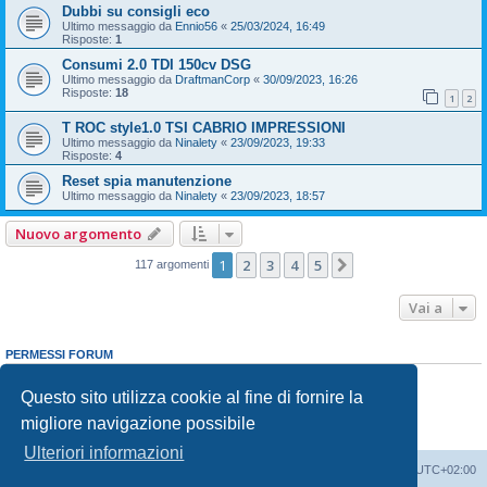
Dubbi su consigli eco
Ultimo messaggio da
Ennio56
«
25/03/2024, 16:49
Risposte:
1
Consumi 2.0 TDI 150cv DSG
Ultimo messaggio da
DraftmanCorp
«
30/09/2023, 16:26
Risposte:
18
1
2
T ROC style1.0 TSI CABRIO IMPRESSIONI
Ultimo messaggio da
Ninalety
«
23/09/2023, 19:33
Risposte:
4
Reset spia manutenzione
Ultimo messaggio da
Ninalety
«
23/09/2023, 18:57
Nuovo argomento
1
2
3
4
5
Prossimo
117 argomenti
Vai a
PERMESSI FORUM
Non puoi
aprire nuovi argomenti
Non puoi
rispondere negli argomenti
Questo sito utilizza cookie al fine di fornire la
Non puoi
modificare i tuoi messaggi
migliore navigazione possibile
Non puoi
cancellare i tuoi messaggi
Non puoi
inviare allegati
Ulteriori informazioni
T-Roc Club
T-Roc Club
Tutti gli orari sono
UTC+02:00