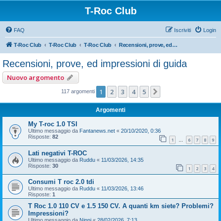
T-Roc Club
FAQ
Iscriviti
Login
T-Roc Club
T-Roc Club
T-Roc Club
Recensioni, prove, ed impressioni di guida
Recensioni, prove, ed impressioni di guida
Nuovo argomento
1
2
3
4
5
Prossimo
117 argomenti
Argomenti
My T-roc 1.0 TSI
Ultimo messaggio da
Fantanews.net
«
20/10/2020, 0:36
Risposte:
82
1
6
7
8
9
…
Lati negativi T-ROC
Ultimo messaggio da
Ruddu
«
11/03/2026, 14:35
Risposte:
30
1
2
3
4
Consumi T roc 2.0 tdi
Ultimo messaggio da
Ruddu
«
11/03/2026, 13:46
Risposte:
1
T Roc 1.0 110 CV e 1.5 150 CV. A quanti km siete? Problemi?
Impressioni?
Ultimo messaggio da
Ninni
«
28/02/2026, 7:13