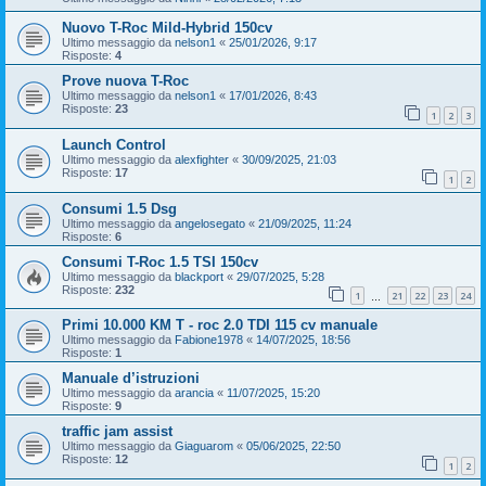
Nuovo T-Roc Mild-Hybrid 150cv
Ultimo messaggio da
nelson1
«
25/01/2026, 9:17
Risposte:
4
Prove nuova T-Roc
Ultimo messaggio da
nelson1
«
17/01/2026, 8:43
Risposte:
23
1
2
3
Launch Control
Ultimo messaggio da
alexfighter
«
30/09/2025, 21:03
Risposte:
17
1
2
Consumi 1.5 Dsg
Ultimo messaggio da
angelosegato
«
21/09/2025, 11:24
Risposte:
6
Consumi T-Roc 1.5 TSI 150cv
Ultimo messaggio da
blackport
«
29/07/2025, 5:28
Risposte:
232
1
21
22
23
24
…
Primi 10.000 KM T - roc 2.0 TDI 115 cv manuale
Ultimo messaggio da
Fabione1978
«
14/07/2025, 18:56
Risposte:
1
Manuale d’istruzioni
Ultimo messaggio da
arancia
«
11/07/2025, 15:20
Risposte:
9
traffic jam assist
Ultimo messaggio da
Giaguarom
«
05/06/2025, 22:50
Risposte:
12
1
2